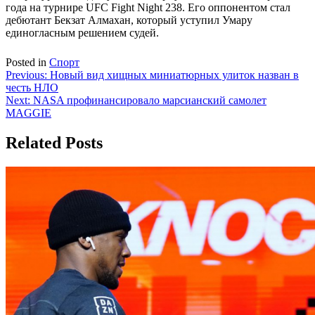
года на турнире UFC Fight Night 238. Его оппонентом стал
дебютант Бекзат Алмахан, который уступил Умару
единогласным решением судей.
Posted in
Спорт
Навигация
Previous:
Новый вид хищных миниатюрных улиток назван в
честь НЛО
по
Next:
NASA профинансировало марсианский самолет
записям
MAGGIE
Related Posts