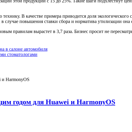
ции этой продукции с 15 до 25%. Такие шаги подхлестнут цены
технику. В качестве примера приводится доля экологического 
а в случае повышения ставки сбора и норматива утилизации она 
овым правилам вырастет в 3,7 раза. Бизнес просит не пересматр
а в салоне автомобиля
ыми стоматологами
щим годом для Huawei и HarmonyOS