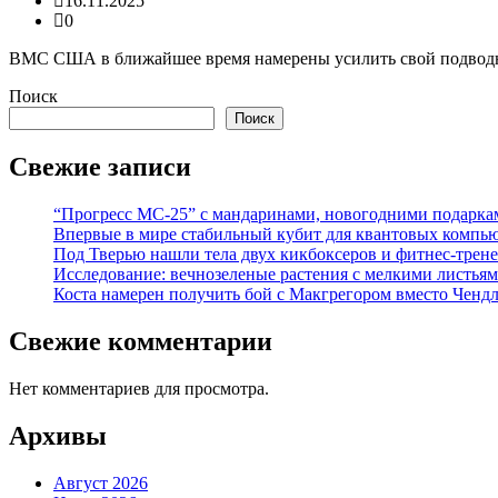
16.11.2025
0
ВМС США в ближайшее время намерены усилить свой подводны
Поиск
Поиск
Свежие записи
“Прогресс МС-25” с мандаринами, новогодними подарка
Впервые в мире стабильный кубит для квантовых компью
Под Тверью нашли тела двух кикбоксеров и фитнес-трене
Исследование: вечнозеленые растения с мелкими листья
Коста намерен получить бой с Макгрегором вместо Ченд
Свежие комментарии
Нет комментариев для просмотра.
Архивы
Август 2026