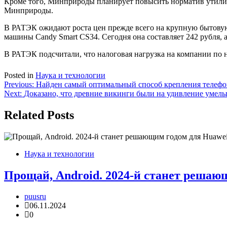
Кроме того, Минприроды планирует повысить норматив утилиза
Минприроды.
В РАТЭК ожидают роста цен прежде всего на крупную бытовую 
машины Candy Smart CS34. Сегодня она составляет 242 рубля, 
В РАТЭК подсчитали, что налоговая нагрузка на компании по н
Posted in
Наука и технологии
Навигация
Previous:
Найден самый оптимальный способ крепления телефон
Next:
Доказано, что древние викинги были на удивление умел
по
записям
Related Posts
Наука и технологии
Прощай, Android. 2024-й станет решаю
puusru
06.11.2024
0