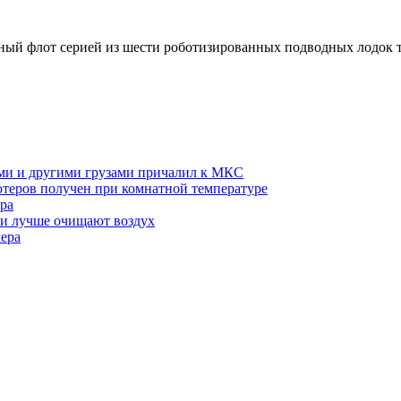
й флот серией из шести роботизированных подводных лодок т
ми и другими грузами причалил к МКС
теров получен при комнатной температуре
ра
ми лучше очищают воздух
лера