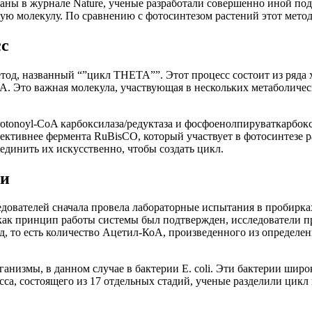
ваны в журнале Nature, ученые разработали совершенно иной п
ую молекулу. По сравнению с фотосинтезом растений этот метод
сс
тод, названный “”цикл THETA””. Этот процесс состоит из ряда 
А. Это важная молекула, участвующая в нескольких метаболиче
rotonoyl-CoA карбоксилаза/редуктаза и фосфоенолпируваткарбок
ктивнее фермента RuBisCO, который участвует в фотосинтезе ра
единить их искусственно, чтобы создать цикл.
ки
ователей сначала провела лабораторные испытания в пробирках
 как принцип работы системы был подтвержден, исследователи 
, то есть количество Ацетил-КоА, произведенного из определен
измы, в данном случае в бактерии E. coli. Эти бактерии широк
са, состоящего из 17 отдельных стадий, ученые разделили цикл