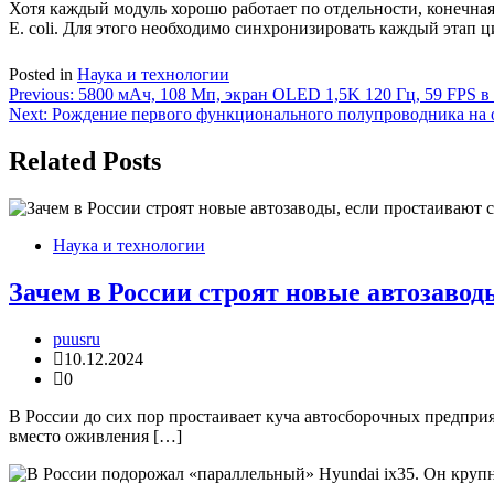
Хотя каждый модуль хорошо работает по отдельности, конечна
E. coli. Для этого необходимо синхронизировать каждый этап
Posted in
Наука и технологии
Навигация
Previous:
5800 мАч, 108 Мп, экран OLED 1,5K 120 Гц, 59 FPS в 
Next:
Рождение первого функционального полупроводника на 
по
записям
Related Posts
Наука и технологии
Зачем в России строят новые автозавод
puusru
10.12.2024
0
В России до сих пор простаивает куча автосборочных предпри
вместо оживления […]