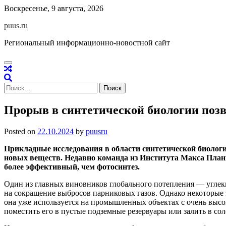
Skip
Воскресенье, 9 августа, 2026
to
puus.ru
content
Региональный информационно-новостной сайт
Найти:
Прорыв в синтетической биологии позв
Posted on
22.10.2024
by
puusru
Прикладные исследования в области синтетической биолог
новых веществ. Недавно команда из Института Макса Планк
более эффективный, чем фотосинтез.
Один из главных виновников глобального потепления — углеки
на сокращение выбросов парниковых газов. Однако некоторые 
она уже используется на промышленных объектах с очень высо
поместить его в пустые подземные резервуары или залить в со