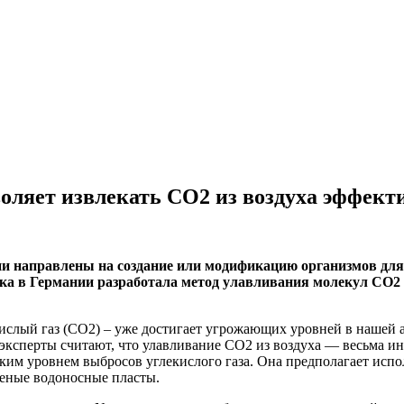
оляет извлекать CO2 из воздуха эффекти
ии направлены на создание или модификацию организмов для
а в Германии разработала метод улавливания молекул CO2 и
слый газ (CO2) – уже достигает угрожающих уровней в нашей а
эксперты считают, что улавливание CO2 из воздуха — весьма ин
ким уровнем выбросов углекислого газа. Она предполагает испо
леные водоносные пласты.