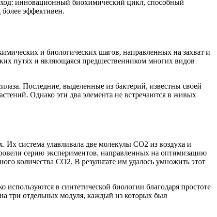
одход: инновационный биохимический цикл, способный
 более эффективен.
химических и биологических шагов, направленных на захват и
ских путях и являющаяся предшественником многих видов
силаза. Последние, выделенные из бактерий, известны своей
стений. Однако эти два элемента не встречаются в живых
. Их система улавливала две молекулы CO2 из воздуха и
провели серию экспериментов, направленных на оптимизацию
ного количества CO2. В результате им удалось умножить этот
о используются в синтетической биологии благодаря простоте
 на три отдельных модуля, каждый из которых был