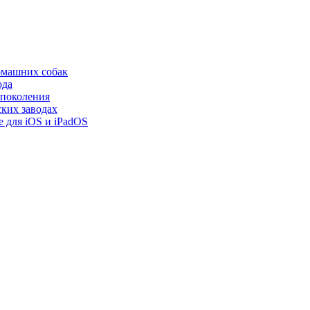
омашних собак
ода
 поколения
ских заводах
e для iOS и iPadOS