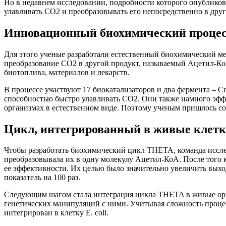
Но в недавнем исследовании, подробности которого опублико
улавливать CO2 и преобразовывать его непосредственно в друг
Инновационный биохимический проце
Для этого ученые разработали естественный биохимический ме
преобразование CO2 в другой продукт, называемый Ацетил-Ко
биотоплива, материалов и лекарств.
В процессе участвуют 17 биокатализаторов и два фермента – C
способностью быстро улавливать CO2. Они также намного эффе
организмах в естественном виде. Поэтому ученым пришлось со
Цикл, интегрированный в живые клет
Чтобы разработать биохимический цикл THETA, команда исслед
преобразовывала их в одну молекулу Ацетил-КоА. После того
ее эффективности. Их целью было значительно увеличить выход
показатель на 100 раз.
Следующим шагом стала интеграция цикла THETA в живые орган
генетических манипуляций с ними. Учитывая сложность процес
интегрирован в клетку E. coli.