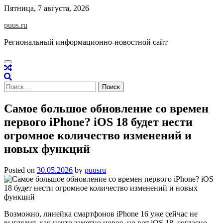
Skip
Пятница, 7 августа, 2026
to
puus.ru
content
Региональный информационно-новостной сайт
Найти:
Самое большое обновление со времен
первого iPhone? iOS 18 будет нести
огромное количество изменений и
новых функций
Posted on
30.05.2026
by
puusru
Возможно, линейка смартфонов iPhone 16 уже сейчас не
выглядит, как нечто заметно новое, но вот iOS 18, согласно