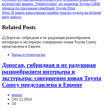
Навигация
количество машин. Удивительно, но нишевая Toyota GR86
по
обошла по продажам семейный Toyota Prius
записям
Next:
В каких кроссоверах крайне опасно ездить на втором
ряду кресел
Related Posts
Наука и технологии
Дорогая, гибридная и не радующая
разнообразием интерьера и
экстерьера: совершенно новая Toyota
Camry представлена в Европе
puusru
01.12.2024
0