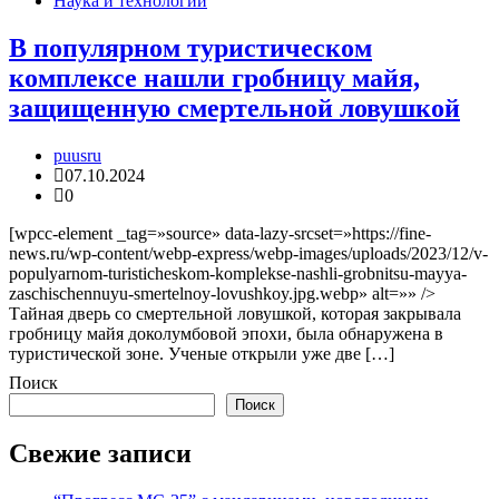
Наука и технологии
В популярном туристическом
комплексе нашли гробницу майя,
защищенную смертельной ловушкой
puusru
07.10.2024
0
[wpcc-element _tag=»source» data-lazy-srcset=»https://fine-
news.ru/wp-content/webp-express/webp-images/uploads/2023/12/v-
populyarnom-turisticheskom-komplekse-nashli-grobnitsu-mayya-
zaschischennuyu-smertelnoy-lovushkoy.jpg.webp» alt=»» />
Тайная дверь со смертельной ловушкой, которая закрывала
гробницу майя доколумбовой эпохи, была обнаружена в
туристической зоне. Ученые открыли уже две […]
Поиск
Поиск
Свежие записи