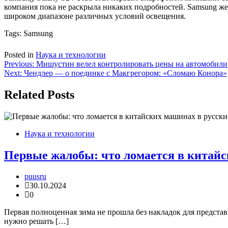
компания пока не раскрыла никаких подробностей. Samsung же 
широком диапазоне различных условий освещения.
Tags:
Samsung
Posted in
Наука и технологии
Навигация
Previous:
Мишустин велел контролировать цены на автомобили
Next:
Чендлер — о поединке с Макгрегором: «Сломаю Конора»
по
записям
Related Posts
Наука и технологии
Первые жалобы: что ломается в китайс
puusru
30.10.2024
0
Первая полноценная зима не прошла без накладок для предста
нужно решать […]