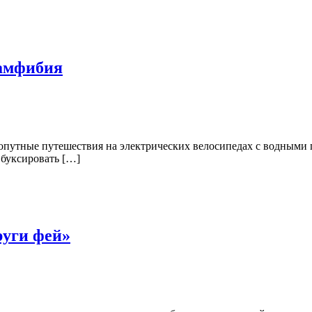
-амфибия
утные путешествия на электрических велосипедах с водными п
 буксировать […]
руги фей»