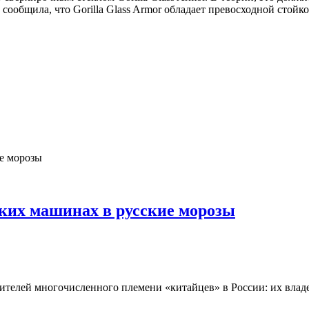
сообщила, что Gorilla Glass Armor обладает превосходной стойк
ких машинах в русские морозы
вителей многочисленного племени «китайцев» в России: их влад