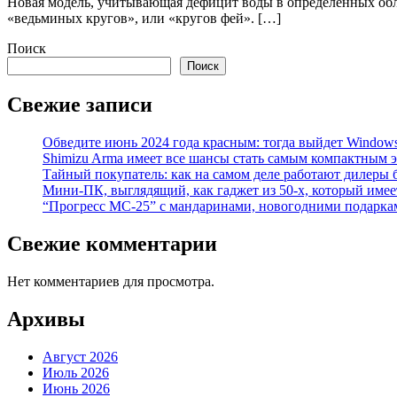
Новая модель, учитывающая дефицит воды в определенных обл
«ведьминых кругов», или «кругов фей». […]
Поиск
Поиск
Свежие записи
Обведите июнь 2024 года красным: тогда выйдет Window
Shimizu Arma имеет все шансы стать самым компактным 
Тайный покупатель: как на самом деле работают дилеры
Мини-ПК, выглядящий, как гаджет из 50-х, который имее
“Прогресс МС-25” с мандаринами, новогодними подарка
Свежие комментарии
Нет комментариев для просмотра.
Архивы
Август 2026
Июль 2026
Июнь 2026