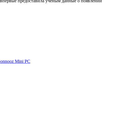
 впервые предоставила ученым данные о появлении
oonnooz Mini PC