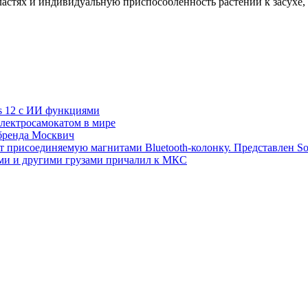
астях и индивидуальную приспособленность растений к засухе,
s 12 с ИИ функциями
электросамокатом в мире
 бренда Москвич
т присоединяемую магнитами Bluetooth-колонку. Представлен S
ми и другими грузами причалил к МКС