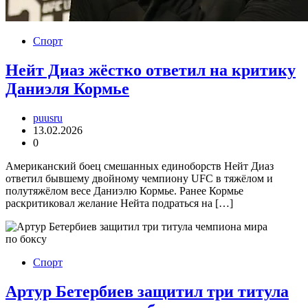
Спорт
Нейт Диаз жёстко ответил на критику
Даниэля Кормье
puusru
13.02.2026
0
Американский боец смешанных единоборств Нейт Диаз
ответил бывшему двойному чемпиону UFC в тяжёлом и
полутяжёлом весе Даниэлю Кормье. Ранее Кормье
раскритиковал желание Нейта подраться на […]
Спорт
Артур Бетербиев защитил три титула