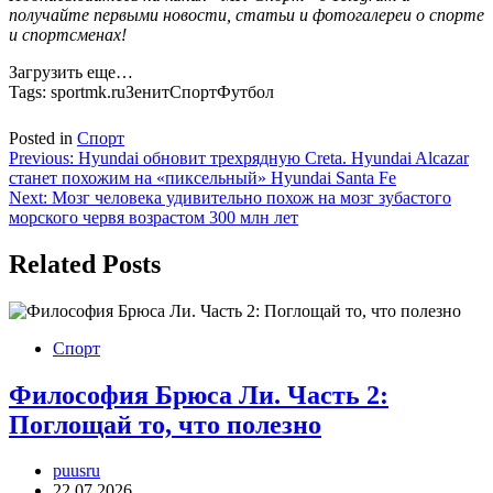
получайте первыми новости, статьи и фотогалереи о спорте
и спортсменах!
Загрузить еще…
Tags:
sportmk.ruЗенитСпортФутбол
Posted in
Спорт
Навигация
Previous:
Hyundai обновит трехрядную Creta. Hyundai Alcazar
станет похожим на «пиксельный» Hyundai Santa Fe
по
Next:
Мозг человека удивительно похож на мозг зубастого
записям
морского червя возрастом 300 млн лет
Related Posts
Спорт
Философия Брюса Ли. Часть 2:
Поглощай то, что полезно
puusru
22.07.2026