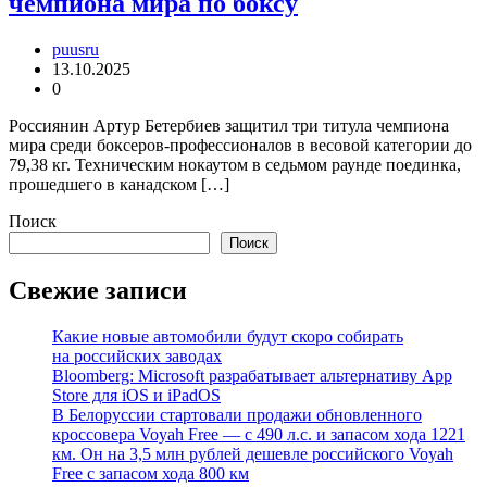
чемпиона мира по боксу
puusru
13.10.2025
0
Россиянин Артур Бетербиев защитил три титула чемпиона
мира среди боксеров-профессионалов в весовой категории до
79,38 кг. Техническим нокаутом в cедьмом раунде поединка,
прошедшего в канадском […]
Поиск
Поиск
Свежие записи
Какие новые автомобили будут скоро собирать
на российских заводах
Bloomberg: Microsoft разрабатывает альтернативу App
Store для iOS и iPadOS
В Белоруссии стартовали продажи обновленного
кроссовера Voyah Free — с 490 л.с. и запасом хода 1221
км. Он на 3,5 млн рублей дешевле российского Voyah
Free с запасом хода 800 км