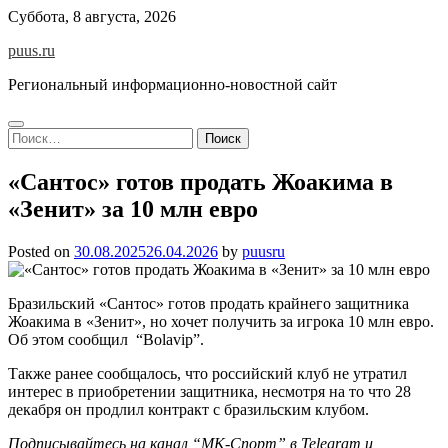
Skip
Суббота, 8 августа, 2026
to
puus.ru
content
Региональный информационно-новостной сайт
Найти:
«Сантос» готов продать Жоакима в
«Зенит» за 10 млн евро
Posted on
30.08.2025
26.04.2026
by
puusru
Бразильский «Сантос» готов продать крайнего защитника
Жоакима в «Зенит», но хочет получить за игрока 10 млн евро.
Об этом сообщил “Bolavip”.
Также ранее сообщалось, что российский клуб не утратил
интерес в приобретении защитника, несмотря на то что 28
декабря он продлил контракт с бразильским клубом.
Подписывайтесь на канал “МК-Спорт” в Telegram и