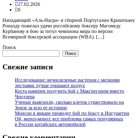
27.02.2026
0
Нападающий «Аль-Насра» и сборной Португалии Криштиану
Роналду пожелал удачи российскому боксеру Магомеду
Курбанову в бою за титул чемпиона мира по версии
Всемирной боксерской ассоциации (WBA). […]
Поиск
Поиск
Свежие записи
Исследование: вечнозеленые растения с мелкими
листьями лучше очищают воздух
Коста намерен получить бой с Макгрегором вместо
Чендлера
Ученые выяснили, сколько клеток существовало на
Земле за всю ее историю
Монсон в январе проведет бой по боксу в Ингушетии
Ой, мороз-мороз: все проблемы самых популярных
в России китайских автомобилей
Свежие комментарии