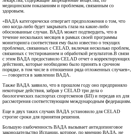
лекарства, содержащие запрещенные вещества, по
медицинским показаниям и проблемам, связанным со
здоровьем.
«ВАДА категорически отвергает предположения о том, что
оно когда-либо будет закрывать глаза на какие-либо
обоснованные случаи. ВАДА может подтвердить, что в
течение нескольких месяцев в рамках своей программы
мониторинга соответствия ему было известно о текущих
проблемах, связанных с CELAD, включая несколько проблем,
связанных с тестированием и обработкой результатов.В связи
с этим ВАДА предоставило CELAD отчет о корректирующих
действиях, которые необходимо было принять в срочном
порядке, в том числе в отношении ряда отложенных случаев»,
— говорится в заявлении ВАДА.
Также ВАДА заявило, что в прошлом году оно предприняло
некоторые действия, забрав у CELAD три дела о
биологических паспортах спортсменов (БП) и передав их для
рассмотрения соответствующим международным федерациям.
Еще в двух таких случаях ВАДА установило для CELAD
строгие сроки для принятия решения.
Большую озабоченность ВАДА вызывает антидопинговое
законодательство Испании, которое, по мнению ВАДА, не