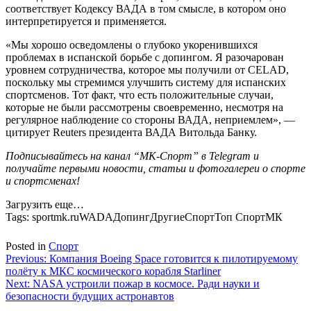
соответствует Кодексу ВАДА в том смысле, в котором оно
интерпретируется и применяется.
«Мы хорошо осведомлены о глубоко укоренившихся
проблемах в испанской борьбе с допингом. Я разочарован
уровнем сотрудничества, которое мы получили от CELAD,
поскольку мы стремимся улучшить систему для испанских
спортсменов. Тот факт, что есть положительные случаи,
которые не были рассмотрены своевременно, несмотря на
регулярное наблюдение со стороны ВАДА, неприемлем», —
цитирует Reuters президента ВАДА Витольда Банку.
Подписывайтесь на канал “МК-Спорт” в Telegram и
получайте первыми новости, статьи и фотогалереи о спорте
и спортсменах!
Загрузить еще…
Tags:
sportmk.ruWADAДопингДругиеСпортТоп СпортМК
Posted in
Спорт
Навигация
Previous:
Компания Boeing Space готовится к пилотируемому
полёту к МКС космического корабля Starliner
по
Next:
NASA устроили пожар в космосе. Ради науки и
записям
безопасности будущих астронавтов