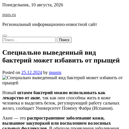
Skip
Понедельник, 10 августа, 2026
to
puus.ru
content
Региональный информационно-новостной сайт
Найти:
Специально выведенный вид
бактерий может избавить от прыщей
Posted on
25.12.2024
by
puusru
Новый
штамм бактерий можно использовать как
лекарство от акне
, так как они способны жить в коже
человека и выделять белок, регулирующий работу сальных
желез, сообщает Университет Помпеу Фабра (Испания).
Акне — это
распространенное заболевание кожи,
вызванное закупоркой или воспалением волосяных
сальных фолликулов
. В обиходе проявления заболевания