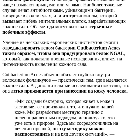
чаще называют прыщами или угрями. Наиболее тяжелые
случаи лечат антибиотиками, убивающими бактерии,
живущие в фолликулах, или изотретиноином, который
вызывает гибель эпителиальных клеток, вырабатывающих
кожное сало. Оба метода могут вызывать
серьезные
побочные эффекты
.
Ученые из нескольких европейских институтов смогли
отредактировать геном бактерии Cutibacterium Acnes
таким образом, чтобы она продуцировала белок NGAL
,
который, как показали прошлые исследования, влияет на
интенсивность выделения кожного сала.
Cutibacterium Acnes обычно обитает глубоко внутри
волосяных фолликулов — практически там, где выделяется
кожное сало. А дополнительные исследования показали, что
она
легко приживается при нанесении на кожу человека
.
«Мы создали бактерию, которая живет в коже и
заставляет ее производить то, что нужно нашей
коже. Мы разработали местную терапию с
целенаправленным подходом, используя то, что
уже есть в природе. Здесь мы сосредоточились на
лечении прыщей, но
эту методику можно
распространить
и на ряд других ситуаций», —