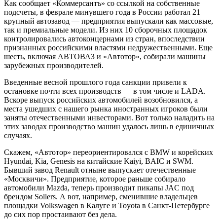
Как сообщает «Коммерсантъ» со ссылкой на собственные
подсчеты, в феврале минувшего года в России работал 21
крупный автозавод — предприятия выпускали как массовые,
так и премиальные модели. Из них 10 сборочных площадок
контролировались автоконцернами из стран, впоследствии
признанных российскими властями недружественными. Еще
шесть, включая АВТОВАЗ и «Автотор», собирали машины
зарубежных производителей.
Введенные весной прошлого года санкции привели к
остановке почти всех производств — в том числе и LADA.
Вскоре выпуск российских автомобилей возобновился, а
места ушедших с нашего рынка иностранных игроков были
заняты отечественными инвесторами. Вот только наладить на
этих заводах производство машин удалось лишь в единичных
случаях.
Скажем, «Автотор» переориентировался с BMW и корейских
Hyundai, Kia, Genesis на китайские Kaiyi, BAIC и SWM.
Бывший завод Renault отныне выпускает отечественные
«Москвичи». Предприятие, которое раньше собирало
автомобили Mazda, теперь производит пикапы JAC под
брендом Sollers. А вот, например, сменившие владельцев
площадки Volkswagen в Калуге и Toyota в Санкт-Петербурге
до сих пор простаивают без дела.