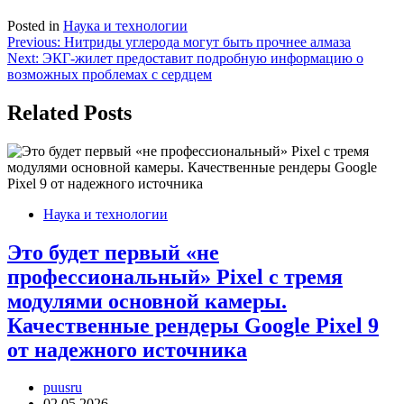
Posted in
Наука и технологии
Навигация
Previous:
Нитриды углерода могут быть прочнее алмаза
Next:
ЭКГ-жилет предоставит подробную информацию о
по
возможных проблемах с сердцем
записям
Related Posts
Наука и технологии
Это будет первый «не
профессиональный» Pixel с тремя
модулями основной камеры.
Качественные рендеры Google Pixel 9
от надежного источника
puusru
02.05.2026