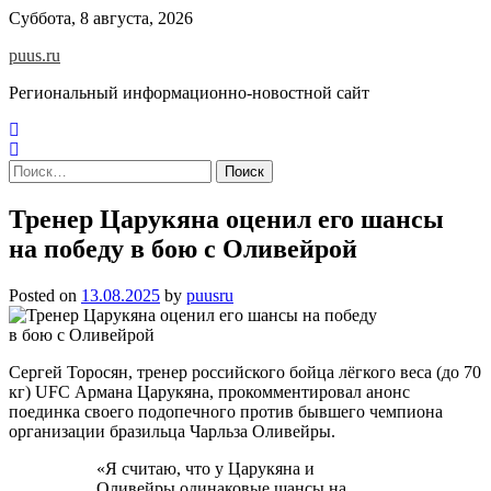
Skip
Суббота, 8 августа, 2026
to
puus.ru
content
Региональный информационно-новостной сайт
Найти:
Тренер Царукяна оценил его шансы
на победу в бою с Оливейрой
Posted on
13.08.2025
by
puusru
Сергей Торосян, тренер российского бойца лёгкого веса (до 70
кг) UFC Армана Царукяна, прокомментировал анонс
поединка своего подопечного против бывшего чемпиона
организации бразильца Чарльза Оливейры.
«Я считаю, что у Царукяна и
Оливейры одинаковые шансы на