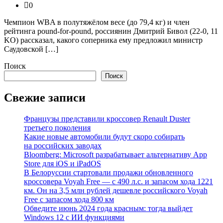
0
Чемпион WBA в полутяжёлом весе (до 79,4 кг) и член
рейтинга pound-for-pound, россиянин Дмитрий Бивол (22-0, 11
KO) рассказал, какого соперника ему предложил министр
Саудовской […]
Поиск
Поиск
Свежие записи
Французы представили кроссовер Renault Duster
третьего поколения
Какие новые автомобили будут скоро собирать
на российских заводах
Bloomberg: Microsoft разрабатывает альтернативу App
Store для iOS и iPadOS
В Белоруссии стартовали продажи обновленного
кроссовера Voyah Free — с 490 л.с. и запасом хода 1221
км. Он на 3,5 млн рублей дешевле российского Voyah
Free с запасом хода 800 км
Обведите июнь 2024 года красным: тогда выйдет
Windows 12 с ИИ функциями