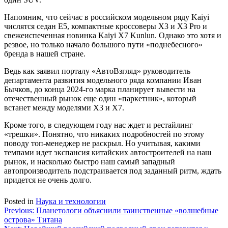
Напомним, что сейчас в российском модельном ряду Kaiyi
числятся седан E5, компактные кроссоверы Х3 и X3 Pro и
свежеиспеченная новинка Kaiyi Х7 Kunlun. Однако это хотя и
резвое, но только начало большого пути «поднебесного»
бренда в нашей стране.
Ведь как заявил порталу «АвтоВзгляд» руководитель
департамента развития модельного ряда компании Иван
Бычков, до конца 2024-го марка планирует вывести на
отечественный рынок еще один «паркетник», который
встанет между моделями Х3 и Х7.
Кроме того, в следующем году нас ждет и рестайлинг
«трешки». Понятно, что никаких подробностей по этому
поводу топ-менеджер не раскрыл. Но учитывая, какими
темпами идет экспансия китайских автостроителей на наш
рынок, и насколько быстро наш самый западный
автопроизводитель подстраивается под заданный ритм, ждать
придется не очень долго.
Posted in
Наука и технологии
Навигация
Previous:
Планетологи объяснили таинственные «волшебные
острова» Титана
по