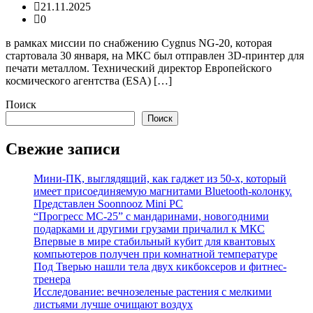
21.11.2025
0
в рамках миссии по снабжению Cygnus NG-20, которая
стартовала 30 января, на МКС был отправлен 3D-принтер для
печати металлом. Технический директор Европейского
космического агентства (ESA) […]
Поиск
Поиск
Свежие записи
Мини-ПК, выглядящий, как гаджет из 50-х, который
имеет присоединяемую магнитами Bluetooth-колонку.
Представлен Soonnooz Mini PC
“Прогресс МС-25” с мандаринами, новогодними
подарками и другими грузами причалил к МКС
Впервые в мире стабильный кубит для квантовых
компьютеров получен при комнатной температуре
Под Тверью нашли тела двух кикбоксеров и фитнес-
тренера
Исследование: вечнозеленые растения с мелкими
листьями лучше очищают воздух