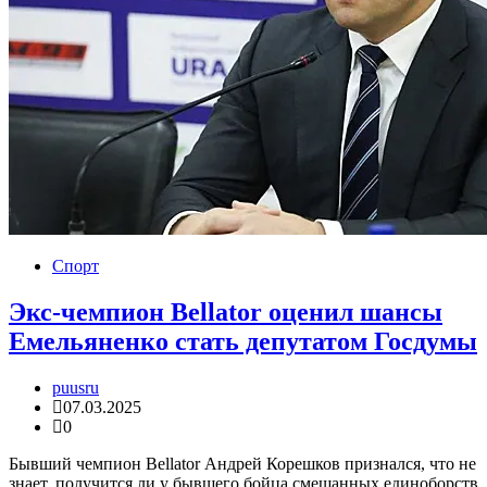
Спорт
Экс-чемпион Bellator оценил шансы
Емельяненко стать депутатом Госдумы
puusru
07.03.2025
0
Бывший чемпион Bellator Андрей Корешков признался, что не
знает, получится ли у бывшего бойца смешанных единоборств