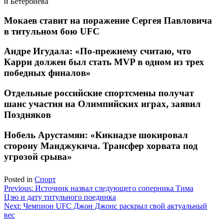
и Бетербиева
Мокаев ставит на поражение Сергея Павловича
в титульном бою UFC
Андре Игудала: «По-прежнему считаю, что
Карри должен был стать MVP в одном из трех
победных финалов»
Отдельные российские спортсмены получат
шанс участия на Олимпийских играх, заявил
Поздняков
Нобель Арустамян: «Кикнадзе шокировал
сторону Манджукича. Трансфер хорвата под
угрозой срыва»
Posted in
Спорт
Навигация
Previous:
Источник назвал следующего соперника Тима
Цзю и дату титульного поединка
по
Next:
Чемпион UFC Джон Джонс раскрыл свой актуальный
записям
вес