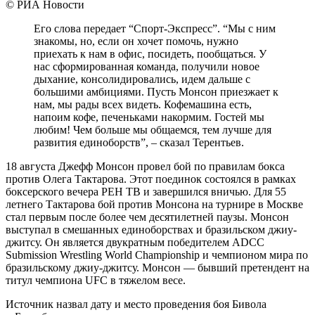
© РИА Новости
Его слова передает “Спорт-Экспресс”. “Мы с ним
знакомы, но, если он хочет помочь, нужно
приехать к нам в офис, посидеть, пообщаться. У
нас сформированная команда, получили новое
дыхание, консолидировались, идем дальше с
большими амбициями. Пусть Монсон приезжает к
нам, мы рады всех видеть. Кофемашина есть,
напоим кофе, печеньками накормим. Гостей мы
любим! Чем больше мы общаемся, тем лучше для
развития единоборств”, – сказал Терентьев.
18 августа Джефф Монсон провел бой по правилам бокса
против
Олега Тактарова
. Этот поединок состоялся в рамках
боксерского вечера РЕН ТВ и завершился вничью. Для 55
летнего Тактарова бой против Монсона на турнире в Москве
стал первым после более чем десятилетней паузы. Монсон
выступал в смешанных единоборствах и бразильском джиу-
джитсу. Он является двукратным победителем ADCC
Submission Wrestling World Championship и чемпионом мира по
бразильскому джиу-джитсу. Монсон — бывший претендент на
титул чемпиона UFC в тяжелом весе.
Источник назвал дату и место проведения боя Бивола