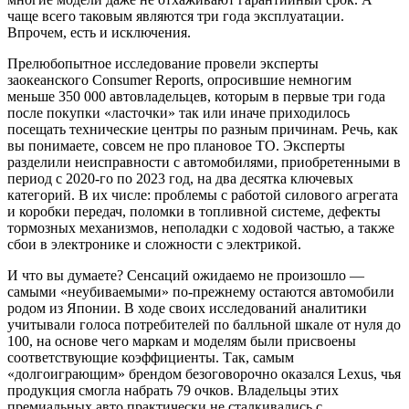
чаще всего таковым являются три года эксплуатации.
Впрочем, есть и исключения.
Прелюбопытное исследование провели эксперты
заокеанского Consumer Reports, опросившие немногим
меньше 350 000 автовладельцев, которым в первые три года
после покупки «ласточки» так или иначе приходилось
посещать технические центры по разным причинам. Речь, как
вы понимаете, совсем не про плановое ТО. Эксперты
разделили неисправности с автомобилями, приобретенными в
период с 2020-го по 2023 год, на два десятка ключевых
категорий. В их числе: проблемы с работой силового агрегата
и коробки передач, поломки в топливной системе, дефекты
тормозных механизмов, неполадки с ходовой частью, а также
сбои в электронике и сложности с электрикой.
И что вы думаете? Сенсаций ожидаемо не произошло —
самыми «неубиваемыми» по-прежнему остаются автомобили
родом из Японии. В ходе своих исследований аналитики
учитывали голоса потребителей по балльной шкале от нуля до
100, на основе чего маркам и моделям были присвоены
соответствующие коэффициенты. Так, самым
«долгоиграющим» брендом безоговорочно оказался Lexus, чья
продукция смогла набрать 79 очков. Владельцы этих
премиальных авто практически не сталкивались с