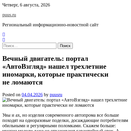
Skip
Четверг, 6 августа, 2026
to
puus.ru
content
Региональный информационно-новостной сайт
Найти:
Вечный двигатель: портал
«АвтоВзгляд» нашел трехлетние
иномарки, которые практически
не ломаются
Posted on
04.04.2026
by
puusru
Увы и ах, но изделия современного автопрома все больше
походят на одноразовые поделки, досаждающие потребителям
обильными и регулярными поломками. Скажем больше:
многие модели даже не отхаживают гарантийный срок. А