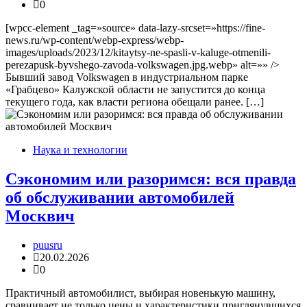
0
[wpcc-element _tag=»source» data-lazy-srcset=»https://fine-
news.ru/wp-content/webp-express/webp-
images/uploads/2023/12/kitaytsy-ne-spasli-v-kaluge-otmenili-
perezapusk-byvshego-zavoda-volkswagen.jpg.webp» alt=»» />
Бывший завод Volkswagen в индустриальном парке
«Грабцево» Калужской области не запустится до конца
текущего года, как власти региона обещали ранее. […]
Наука и технологии
Сэкономим или разоримся: вся правда
об обслуживании автомобилей
Москвич
puusru
20.02.2026
0
Практичный автомобилист, выбирая новенькую машину,
сравнивает не только цены и характеристики приглянувшихся