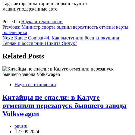
Tags:
авторыноквторичный рыноккупить
машинуподержанные авто
Posted in
Наука и технологии
Навигация
Previous:
Министр спорта оценил вероятность отмены карты
болельщика
по
Next:
Karate Combat 44. Как выступили боец киокушина
записям
Терчак и россиянин Никита Янчук?
Related Posts
Наука и технологии
Китайцы не спасли: в Калуге
отменили перезапуск бывшего завода
Volkswagen
puusru
27.09.2024