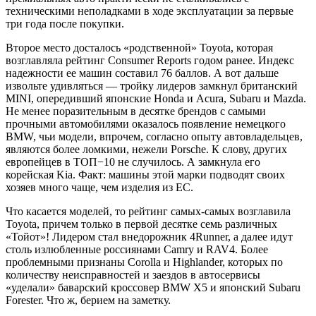
техническими неполадками в ходе эксплуатации за первые
три года после покупки.
Второе место досталось «родственной» Toyota, которая
возглавляла рейтинг Consumer Reports годом ранее. Индекс
надежности ее машин составил 76 баллов. А вот дальше
извольте удивляться — тройку лидеров замкнул британский
MINI, опередивший японские Honda и Acura, Subaru и Mazda.
Не менее поразительным в десятке брендов с самыми
прочными автомобилями оказалось появление немецкого
BMW, чьи модели, впрочем, согласно опыту автовладельцев,
являются более ломкими, нежели Porsche. К слову, других
европейцев в ТОП−10 не случилось. А замкнула его
корейская Kia. Факт: машины этой марки подводят своих
хозяев много чаще, чем изделия из ЕС.
Что касается моделей, то рейтинг самых-самых возглавила
Toyota, причем только в первой десятке семь различных
«Тойот»! Лидером стал внедорожник 4Runner, а далее идут
столь излюбленные россиянами Camry и RAV4. Более
проблемными признаны Corolla и Highlander, которых по
количеству неисправностей и заездов в автосервисы
«уделали» баварский кроссовер BMW X5 и японский Subaru
Forester. Что ж, берием на заметку.