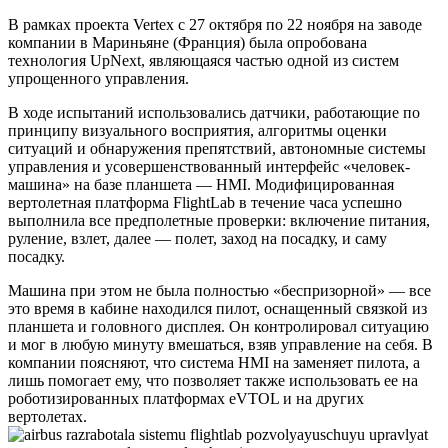
В рамках проекта Vertex с 27 октября по 22 ноября на заводе
компании в Мариньяне (Франция) была опробована
технология UpNext, являющаяся частью одной из систем
упрощенного управления.
В ходе испытаний использовались датчики, работающие по
принципу визуального восприятия, алгоритмы оценки
ситуаций и обнаружения препятствий, автономные системы
управления и усовершенствованный интерфейс «человек-
машина» на базе планшета — HMI. Модифицированная
вертолетная платформа FlightLab в течение часа успешно
выполнила все предполетные проверки: включение питания,
руление, взлет, далее — полет, заход на посадку, и саму
посадку.
Машина при этом не была полностью «беспризорной» — все
это время в кабине находился пилот, оснащенный связкой из
планшета и головного дисплея. Он контролировал ситуацию
и мог в любую минуту вмешаться, взяв управление на себя. В
компании поясняют, что система HMI на заменяет пилота, а
лишь помогает ему, что позволяет также использовать ее на
роботизированных платформах eVTOL и на других
вертолетах.