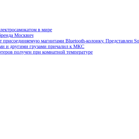
электросамокатом в мире
 бренда Москвич
т присоединяемую магнитами Bluetooth-колонку. Представлен S
ми и другими грузами причалил к МКС
теров получен при комнатной температуре