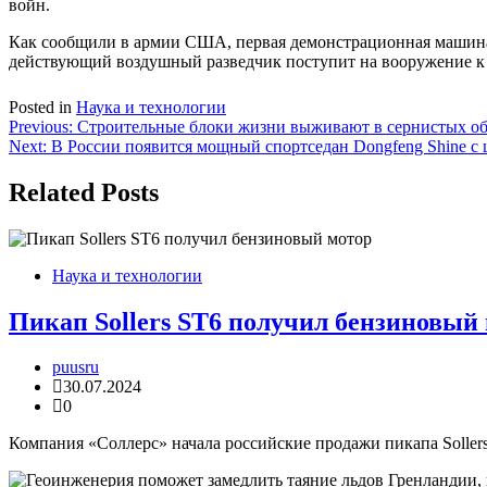
войн.
Как сообщили в армии США, первая демонстрационная машина в 
действующий воздушный разведчик поступит на вооружение к 2
Posted in
Наука и технологии
Навигация
Previous:
Строительные блоки жизни выживают в сернистых о
Next:
В России появится мощный спортседан Dongfeng Shine с 
по
записям
Related Posts
Наука и технологии
Пикап Sollers ST6 получил бензиновый
puusru
30.07.2024
0
Компания «Соллерс» начала российские продажи пикапа Sollers