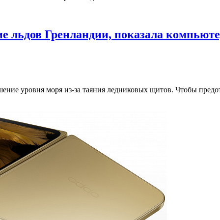
е льдов Гренландии, показала компьют
ние уровня моря из-за таяния ледниковых щитов. Чтобы предот