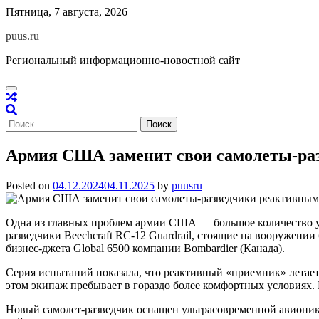
Skip
Пятница, 7 августа, 2026
to
puus.ru
content
Региональный информационно-новостной сайт
Найти:
Армия США заменит свои самолеты-ра
Posted on
04.12.2024
04.11.2025
by
puusru
Одна из главных проблем армии США — большое количество уст
разведчики Beechcraft RC-12 Guardrail, стоящие на вооружен
бизнес-джета Global 6500 компании Bombardier (Канада).
Серия испытаний показала, что реактивный «приемник» летает в
этом экипаж пребывает в гораздо более комфортных условиях
Новый самолет-разведчик оснащен ультрасовременной авионик