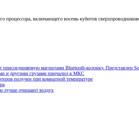
 процессора, включающего восемь кубитов сверхпроводниковог
т присоединяемую магнитами Bluetooth-колонку. Представлен S
ми и другими грузами причалил к МКС
теров получен при комнатной температуре
ра
ми лучше очищают воздух