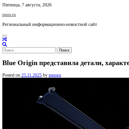
Skip
Пятница, 7 августа, 2026
to
puus.ru
content
Региональный информационно-новостной сайт
Найти:
Blue Origin представила детали, характ
Posted on
25.11.2025
by
puusru