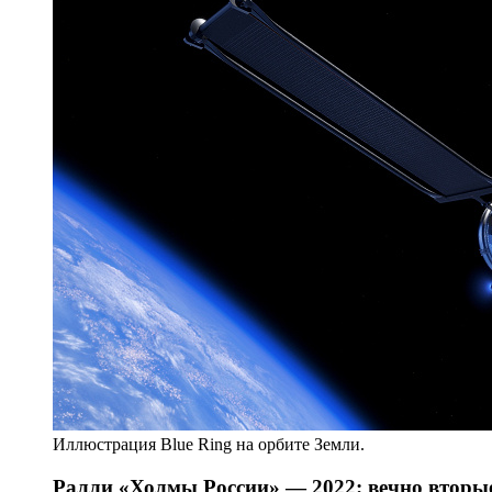
Иллюстрация Blue Ring на орбите Земли.
Ралли «Холмы России» — 2022: вечно вторы