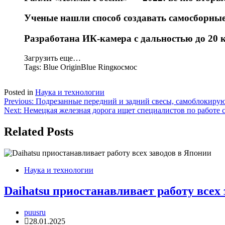
Ученые нашли способ создавать самосборные
Разработана ИК-камера с дальностью до 20 
Загрузить еще…
Tags:
Blue OriginBlue Ringкосмос
Posted in
Наука и технологии
Навигация
Previous:
Подрезанные передний и задний свесы, самоблокирую
Next:
Немецкая железная дорога ищет специалистов по работе 
по
записям
Related Posts
Наука и технологии
Daihatsu приостанавливает работу всех
puusru
28.01.2025