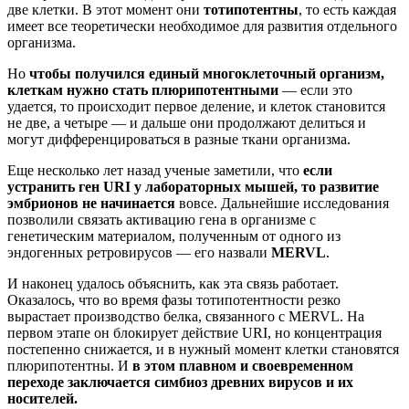
две клетки. В этот момент они
тотипотентны
, то есть каждая
имеет все теоретически необходимое для развития отдельного
организма.
Но
чтобы получился единый многоклеточный организм,
клеткам нужно стать плюрипотентными
— если это
удается, то происходит первое деление, и клеток становится
не две, а четыре — и дальше они продолжают делиться и
могут дифференцироваться в разные ткани организма.
Еще несколько лет назад ученые заметили, что
если
устранить ген URI у лабораторных мышей, то развитие
эмбрионов не начинается
вовсе. Дальнейшие исследования
позволили связать активацию гена в организме с
генетическим материалом, полученным от одного из
эндогенных ретровирусов — его назвали
MERVL
.
И наконец удалось объяснить, как эта связь работает.
Оказалось, что во время фазы тотипотентности резко
вырастает производство белка, связанного с MERVL. На
первом этапе он блокирует действие URI, но концентрация
постепенно снижается, и в нужный момент клетки становятся
плюрипотентны. И
в этом плавном и своевременном
переходе заключается симбиоз древних вирусов и их
носителей.