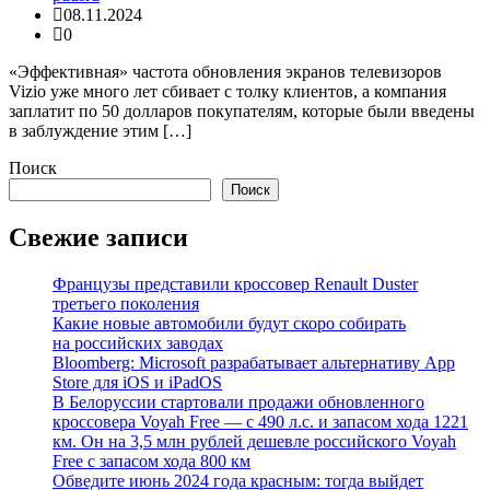
08.11.2024
0
«Эффективная» частота обновления экранов телевизоров
Vizio уже много лет сбивает с толку клиентов, а компания
заплатит по 50 долларов покупателям, которые были введены
в заблуждение этим […]
Поиск
Поиск
Свежие записи
Французы представили кроссовер Renault Duster
третьего поколения
Какие новые автомобили будут скоро собирать
на российских заводах
Bloomberg: Microsoft разрабатывает альтернативу App
Store для iOS и iPadOS
В Белоруссии стартовали продажи обновленного
кроссовера Voyah Free — с 490 л.с. и запасом хода 1221
км. Он на 3,5 млн рублей дешевле российского Voyah
Free с запасом хода 800 км
Обведите июнь 2024 года красным: тогда выйдет