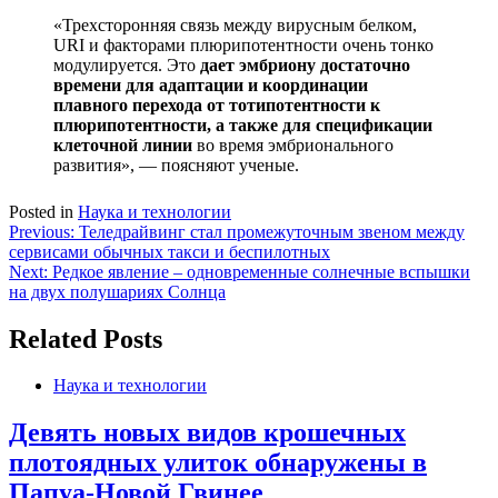
«Трехсторонняя связь между вирусным белком,
URI и факторами плюрипотентности очень тонко
модулируется. Это
дает эмбриону достаточно
времени для адаптации и координации
плавного перехода от тотипотентности к
плюрипотентности, а также для спецификации
клеточной линии
во время эмбрионального
развития», — поясняют ученые.
Posted in
Наука и технологии
Навигация
Previous:
Теледрайвинг стал промежуточным звеном между
сервисами обычных такси и беспилотных
по
Next:
Редкое явление – одновременные солнечные вспышки
записям
на двух полушариях Солнца
Related Posts
Наука и технологии
Девять новых видов крошечных
плотоядных улиток обнаружены в
Папуа-Новой Гвинее