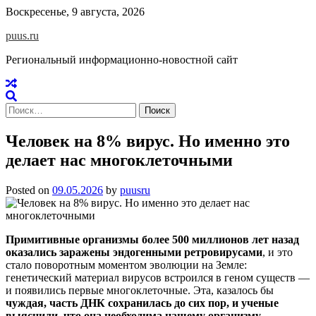
Skip
Воскресенье, 9 августа, 2026
to
puus.ru
content
Региональный информационно-новостной сайт
Найти:
Человек на 8% вирус. Но именно это
делает нас многоклеточными
Posted on
09.05.2026
by
puusru
Примитивные организмы более 500 миллионов лет назад
оказались заражены эндогенными ретровирусами
, и это
стало поворотным моментом эволюции на Земле:
генетический материал вирусов встроился в геном существ —
и появились первые многоклеточные. Эта, казалось бы
чуждая, часть ДНК сохранилась до сих пор, и ученые
выяснили, что она необходима нашему организму
,