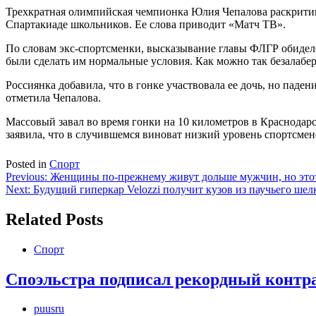
Трехкратная олимпийская чемпионка Юлия Чепалова раскритик
Спартакиаде школьников. Ее слова приводит «Матч ТВ».
По словам экс-спортсменки, высказывание главы ФЛГР обидел
были сделать им нормальные условия. Как можно так безалабе
Россиянка добавила, что в гонке участвовала ее дочь, но паден
отметила Чепалова.
Массовый завал во время гонки на 10 километров в Краснодар
заявила, что в случившемся виноват низкий уровень спортсмен
Posted in
Спорт
Навигация
Previous:
Женщины по-прежнему живут дольше мужчин, но этот
Next:
Будущий гиперкар Velozzi получит кузов из паучьего шел
по
записям
Related Posts
Спорт
Споэльстра подписал рекордный контрак
puusru