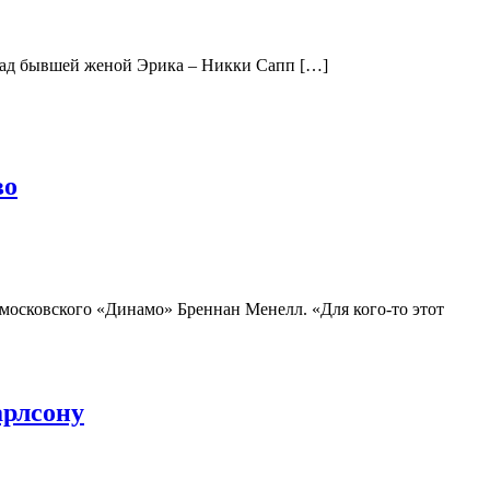
 Над бывшей женой Эрика – Никки Сапп […]
во
московского «Динамо» Бреннан Менелл. «Для кого‑то этот
арлсону