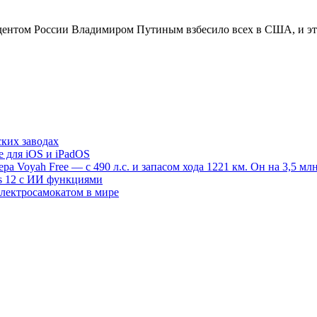
дентом России Владимиром Путиным взбесило всех в США, и это
ских заводах
e для iOS и iPadOS
 Voyah Free — с 490 л.с. и запасом хода 1221 км. Он на 3,5 млн
s 12 с ИИ функциями
электросамокатом в мире