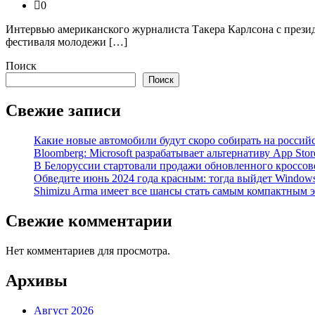
0
Интервью американского журналиста Такера Карлсона с прези
фестиваля молодежи […]
Поиск
Поиск
Свежие записи
Какие новые автомобили будут скоро собирать на россий
Bloomberg: Microsoft разрабатывает альтернативу App Stor
В Белоруссии стартовали продажи обновленного кроссовера
Обведите июнь 2024 года красным: тогда выйдет Window
Shimizu Arma имеет все шансы стать самым компактным 
Свежие комментарии
Нет комментариев для просмотра.
Архивы
Август 2026