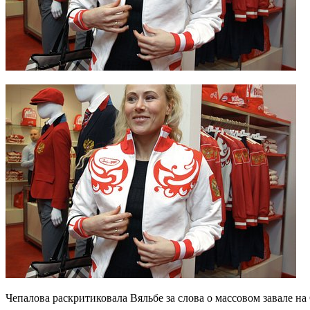
Чепалова раскритиковала Вяльбе за слова о массовом завале на