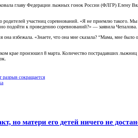
овала главу Федерации лыжных гонок России (ФЛГР) Елену Вяль
о родителей участниц соревнований. «Я не приемлю такого. М
рно подойти к проведению соревнований?» — заявила Чепалова.
ия она избежала. «Знаете, что она мне сказала? “Мама, мне было 
ском крае произошел 8 марта. Количество пострадавших лыжниц 
ок.
 разрыв сокращается
ка
т, но матери его детей ничего не достан