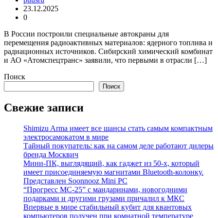
23.12.2025
0
В России построили специальные автокраны для
перемещения радиоактивных материалов: ядерного топлива и
радиационных источников. Сибирский химический комбинат
и АО «Атомспецтранс» заявили, что первыми в отрасли […]
Поиск
Поиск
Свежие записи
Shimizu Arma имеет все шансы стать самым компактным
электросамокатом в мире
Тайный покупатель: как на самом деле работают дилеры
бренда Москвич
Мини-ПК, выглядящий, как гаджет из 50-х, который
имеет присоединяемую магнитами Bluetooth-колонку.
Представлен Soonnooz Mini PC
“Прогресс МС-25” с мандаринами, новогодними
подарками и другими грузами причалил к МКС
Впервые в мире стабильный кубит для квантовых
компьютеров получен при комнатной температуре