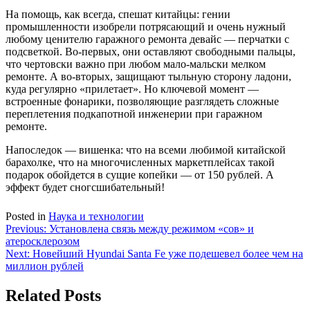
На помощь, как всегда, спешат китайцы: гении
промышленности изобрели потрясающий и очень нужный
любому ценителю гаражного ремонта девайс — перчатки с
подсветкой. Во-первых, они оставляют свободными пальцы,
что чертовски важно при любом мало-мальски мелком
ремонте. А во-вторых, защищают тыльную сторону ладони,
куда регулярно «прилетает». Но ключевой момент —
встроенные фонарики, позволяющие разглядеть сложные
переплетения подкапотной инженерии при гаражном
ремонте.
Напоследок — вишенка: что на всеми любимой китайской
барахолке, что на многочисленных маркетплейсах такой
подарок обойдется в сущие копейки — от 150 рублей. А
эффект будет сногсшибательный!
Posted in
Наука и технологии
Навигация
Previous:
Установлена связь между режимом «сов» и
атеросклерозом
по
Next:
Новейший Hyundai Santa Fe уже подешевел более чем на
записям
миллион рублей
Related Posts