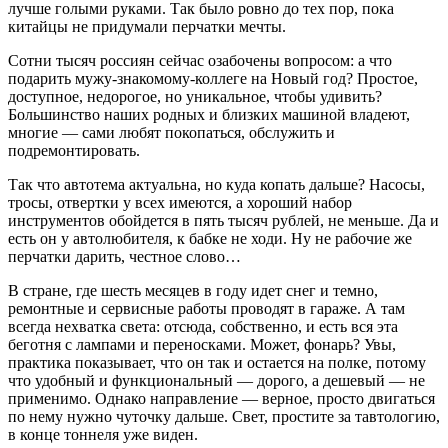
лучше голыми руками. Так было ровно до тех пор, пока
китайцы не придумали перчатки мечты.
Сотни тысяч россиян сейчас озабочены вопросом: а что
подарить мужу-знакомому-коллеге на Новый год? Простое,
доступное, недорогое, но уникальное, чтобы удивить?
Большинство наших родных и близких машиной владеют,
многие — сами любят покопаться, обслужить и
подремонтировать.
Так что автотема актуальна, но куда копать дальше? Насосы,
тросы, отвертки у всех имеются, а хороший набор
инструментов обойдется в пять тысяч рублей, не меньше. Да и
есть он у автолюбителя, к бабке не ходи. Ну не рабочие же
перчатки дарить, честное слово…
В стране, где шесть месяцев в году идет снег и темно,
ремонтные и сервисные работы проводят в гараже. А там
всегда нехватка света: отсюда, собственно, и есть вся эта
беготня с лампами и переносками. Может, фонарь? Увы,
практика показывает, что он так и остается на полке, потому
что удобный и функциональный — дорого, а дешевый — не
применимо. Однако направление — верное, просто двигаться
по нему нужно чуточку дальше. Свет, простите за тавтологию,
в конце тоннеля уже виден.