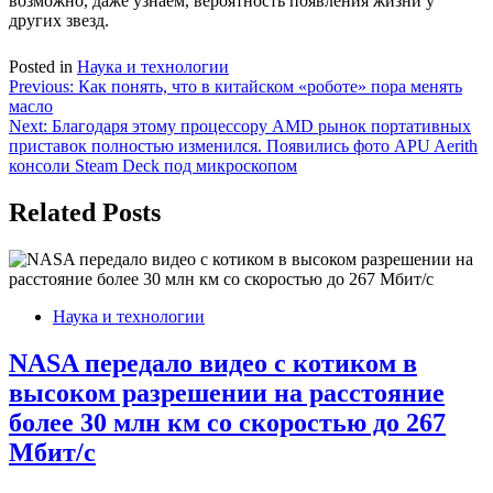
возможно, даже узнаем,
вероятность появления жизни у
других звезд
.
Posted in
Наука и технологии
Навигация
Previous:
Как понять, что в китайском «роботе» пора менять
масло
по
Next:
Благодаря этому процессору AMD рынок портативных
записям
приставок полностью изменился. Появились фото APU Aerith
консоли Steam Deck под микроскопом
Related Posts
Наука и технологии
NASA передало видео с котиком в
высоком разрешении на расстояние
более 30 млн км со скоростью до 267
Мбит/с