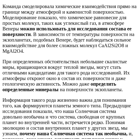
К
оманда смоделировала химические взаимодействия прямо на
границе между атмосферой и каменистой поверхностью.
М
оделирование показало, что химическое равновесие для
простых молекул, таких как углекислый газ, в атмосфере
Венеры
можно использовать для исследования состава ее
поверхности
.
В
зависимости от температуры поверхности на
экзопланетах, подобных Венере,
будет
наблюдать
ся
сильн
ое
взаимодействи
е
для более сложных молекул CaAl2Si2О8 и
MgAl2O4.
П
ри определенных обстоятельствах небольшие скалистые
миры, вращающиеся вокруг теплой звезды, могут стать
отличными кандидатами для такого рода исследований.
И
х
атмосфер
ы
откр
оют
окно в состав их поверхности и даже
геологическую активность.
Можно даже
определить
определенные минералы
на поверхности экзопланеты.
Информация такого рода жизненно важна для понимания
того, как формируются планеты земно
го типа
. Предыдущие
исследования показали, что наша Солнечная система
довольно необычна и что система, свободная от крупных
планет во внутренней части, встречается редко. Понимая
эволюцию и состав внутренних планет у других звезд, мы
узнаем,
почему наша Солнечная система
так
необычна,
и,