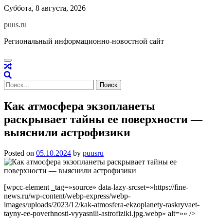
Skip
Суббота, 8 августа, 2026
to
puus.ru
content
Региональный информационно-новостной сайт
Найти:
Как атмосфера экзопланеты
раскрывает тайны ее поверхности —
выяснили астрофизики
Posted on
05.10.2024
by
puusru
[wpcc-element _tag=»source» data-lazy-srcset=»https://fine-
news.ru/wp-content/webp-express/webp-
images/uploads/2023/12/kak-atmosfera-ekzoplanety-raskryvaet-
tayny-ee-poverhnosti-vyyasnili-astrofiziki.jpg.webp» alt=»» />