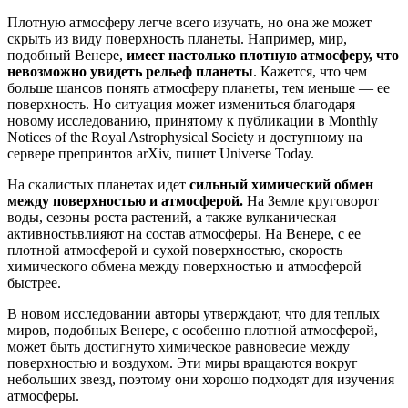
Плотную атмосферу легче всего изучать, но она же может
скрыть из виду поверхность планеты. Например, мир,
подобный Венере,
имеет настолько плотную атмосферу, что
невозможн
о
увидеть рельеф планеты
. Кажется, что чем
больше шансов понять атмосферу планеты, тем
меньше — ее
поверхность. Но ситуация может измениться благодаря
новому исследованию, принятому к публикации в Monthly
Notices of the Royal Astrophysical Society и доступному на
сервере препринтов arXiv,
пишет Universe Today
.
На скалистых планетах идет
сильный
химический обмен
между поверхностью и атмосферой.
На Земле
круговорот
воды
, сезоны роста
растений
, а также вулканическая
активность
влияю
т
на
состав атмосферы. На Венере, с ее
плотной атмосферой и сухой поверхностью,
скорость
химического
обмена
между поверхностью и атмосферой
быстрее
.
В
новом и
сследовании авторы утверждают, что для теплых
миров, подобных Венере, с особенно плотной атмосферой,
может быть достигнуто химическое равновесие между
поверхностью и воздухом. Эти миры вращаются вокруг
небольших звезд, поэтому они хорошо подходят для изучения
атмосферы.