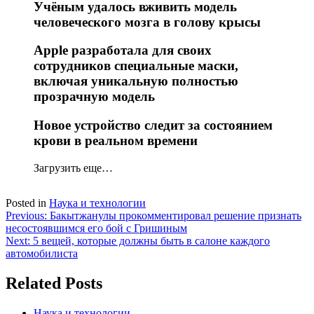
Учёным удалось вживить модель
человеческого мозга в голову крысы
Apple разработала для своих
сотрудников специальные маски,
включая уникальную полностью
прозрачную модель
Новое устройство следит за состоянием
крови в реальном времени
Загрузить еще…
Posted in
Наука и технологии
Навигация
Previous:
Бакытжанулы прокомментировал решение признать
несостоявшимся его бой с Гришиным
по
Next:
5 вещей, которые должны быть в салоне каждого
записям
автомобилиста
Related Posts
Наука и технологии