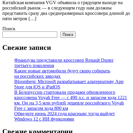
Китайская компания VGV объявила о грядущем выходе на
российский рынок — в следующем году нам должны
представить сразу два среднеразмерных кроссовера длиной до
пяти метров […]
Поиск
Поиск
Свежие записи
Французы представили кроссовер Renault Duster
третьего поколения
Какие новые автомобили будут скоро собирать
на российских заводах
Bloomberg: Microsoft разрабатывает альтернативу App
Store для iOS и iPadOS
В Белоруссии стартовали продажи обновленного
кроссовера Voyah Free — с 490 л.с. и запасом хода 1221
км. Он на 3,5 млн рублей дешевле российского Voyah
Free с запасом хода 800 км
Обведите июнь 2024 года красным: тогда выйдет
Windows 12 с ИИ функциями
Свежие комментарии