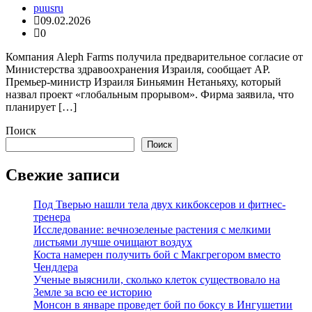
puusru
09.02.2026
0
Компания Aleph Farms получила предварительное согласие от
Министерства здравоохранения Израиля, сообщает AP.
Премьер-министр Израиля Биньямин Нетаньяху, который
назвал проект «глобальным прорывом». Фирма заявила, что
планирует […]
Поиск
Поиск
Свежие записи
Под Тверью нашли тела двух кикбоксеров и фитнес-
тренера
Исследование: вечнозеленые растения с мелкими
листьями лучше очищают воздух
Коста намерен получить бой с Макгрегором вместо
Чендлера
Ученые выяснили, сколько клеток существовало на
Земле за всю ее историю
Монсон в январе проведет бой по боксу в Ингушетии