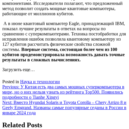
компонентами. Исследователи полагают, что предложенный
метод позволит создать мощные квантовые компьютеры,
работающие от миллионов кубитов.
А в июне квантовый
компьютер Eagle, принадлежащий IBM,
показал лучшие результаты в ответах на вопросы по
сравнению с суперкомпьютерами
. Техника постобработки для
исправления ошибок позволила квантовому компьютеру из
127 кубитов рассчитать физические свойства сложной
системы.
Впервые система, состоящая более чем из 100
кубитов продемонстрировала возможность давать точные
результаты в сложных вычислениях.
Загрузить еще…
Posted in
Наука и технологии
Навигация
Previous:
У Китая есть два самых мощных суперкомпьютера в
мире, но о них нельзя узнать из рейтинга Top500. Появились
по
подробности о Tianhe Xingyi
записям
Next:
Вместо Hyundai Solaris и Toyota Corolla – Chery Arrizo 8 и
Geely Emgrand. Названы самые популярные седаны в России в
январе 2024 года
Related Posts