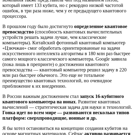
который имеет 133 кубита, но с рекордно низкой частотой
ошибок, в три раза ниже, чем у ее предыдущего квантового
процессора.
В прошлом году было достигнуто
определенное квантовое
превосходство
(способность квантовых вычислительных
устройств решать задачи лучше, чем классические
компьютеры). Китайский фотонный квантовый компьютер
«Цзючжан» смог обработать ориентированные на задачи
искусственного интеллекта алгоритмы в 180 млн раз быстрее
самого мощного классического компьютера. Google заявила
(пока лишь в препринте) о достижении квантового
превосходства — квантовый компьютер решил задачу в 220
млн раз быстрее обычного. Это еще не тотальное
преимущество квантовых технологий, но очевидное
приближение к их внедрению.
В России важным достижением стал
запуск 16-кубитного
квантового компьютера на ионах
. Развитие квантовых
вычислений — стратегическая задача для науки и технологий.
Гонка идет во всем мире — развиваются несколько типов
платформ: сверхпроводящие, ионные и др.
Я бы хотел остановиться на концепции создания кубитов на
основе магнитных материалов. Сейчас
активно развивается