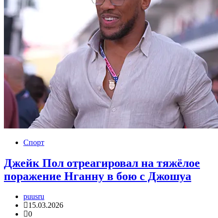
Спорт
Джейк Пол отреагировал на тяжёлое
поражение Нганну в бою с Джошуа
puusru
15.03.2026
0