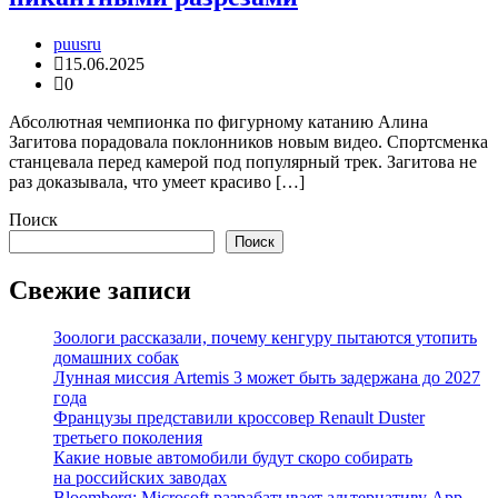
puusru
15.06.2025
0
Абсолютная чемпионка по фигурному катанию Алина
Загитова порадовала поклонников новым видео. Спортсменка
станцевала перед камерой под популярный трек. Загитова не
раз доказывала, что умеет красиво […]
Поиск
Поиск
Свежие записи
Зоологи рассказали, почему кенгуру пытаются утопить
домашних собак
Лунная миссия Artemis 3 может быть задержана до 2027
года
Французы представили кроссовер Renault Duster
третьего поколения
Какие новые автомобили будут скоро собирать
на российских заводах
Bloomberg: Microsoft разрабатывает альтернативу App