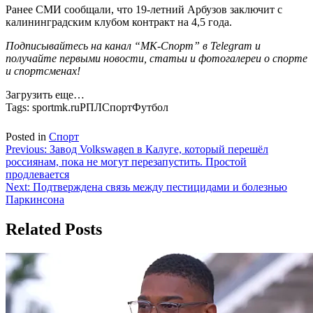
Ранее СМИ сообщали, что 19-летний Арбузов заключит с
калининградским клубом контракт на 4,5 года.
Подписывайтесь на канал “МК-Спорт” в Telegram и
получайте первыми новости, статьи и фотогалереи о спорте
и спортсменах!
Загрузить еще…
Tags:
sportmk.ruРПЛСпортФутбол
Posted in
Спорт
Навигация
Previous:
Завод Volkswagen в Калуге, который перешёл
россиянам, пока не могут перезапустить. Простой
по
продлевается
записям
Next:
Подтверждена связь между пестицидами и болезнью
Паркинсона
Related Posts