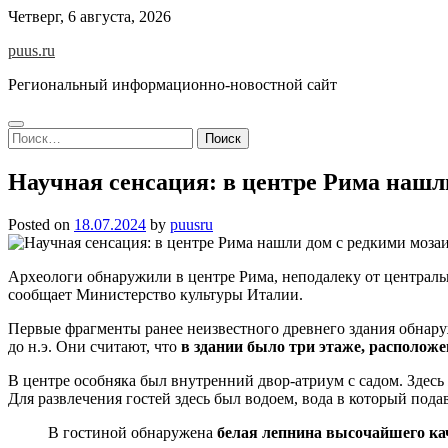
Skip
Четверг, 6 августа, 2026
to
puus.ru
content
Региональный информационно-новостной сайт
Найти:
Научная сенсация: в центре Рима нашл
Posted on
18.07.2024
by
puusru
Археологи обнаружили в центре Рима, неподалеку от централь
сообщает Министерство культуры Италии.
Первые фрагменты ранее неизвестного древнего здания обнаруже
до н.э. Они считают, что
в здании было три этаже, располож
В центре особняка был внутренний двор-атриум с садом. Здесь
Для развлечения гостей здесь был водоем, вода в который под
В гостиной обнаружена
белая лепнина высочайшего ка