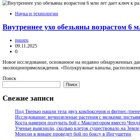
Наука и технологии
Внутреннее ухо обезьяны возрастом 6 м
puusru
09.11.2025
0
Новое исследование, основанное на недавно обнаруженных данн
эволюциипрямохождения. «Полукружные каналы, расположен
Поиск
Поиск
Свежие записи
Под Тверью нашли тела двух кикбоксеров и фитнес-трене
Исследование: вечнозеленые растения с мелкими листья
Коста намерен получить бой с Макгрегором вместо Ченд
Ученые выяснили, сколько клеток существовало на Земле
Монсон в январе проведет бой по боксу в Ингушетии