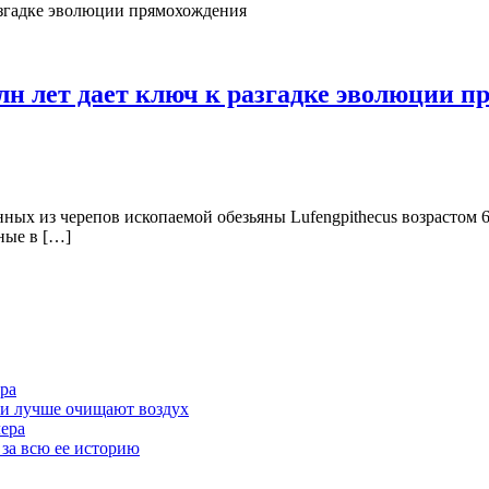
лн лет дает ключ к разгадке эволюции 
ых из черепов ископаемой обезьяны Lufengpithecus возрастом 6
ные в […]
ра
ми лучше очищают воздух
лера
 за всю ее историю