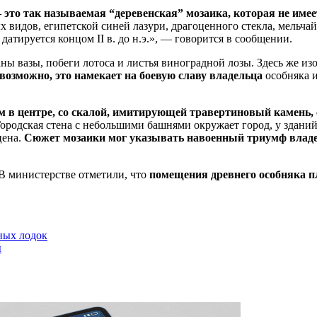
это так называемая “деревенская” мозаика, которая не имее
ых видов, египетской синей лазури, драгоценного стекла, мель
датируется концом II в. до н.э.», — говорится в сообщении.
аны вазы, побеги лотоса и листья виноградной лозы. Здесь же и
возможно, это намекает на боевую славу владельца
особняка и
 в центре, со скалой, имитирующей травертиновый камень, 
Городская стена с небольшими башнями окружает город, у здани
цена.
Сюжет мозаики мог указывать на
военный триумф владе
 В министерстве отметили, что
помещения древнего особняка п
ных лодок
ы