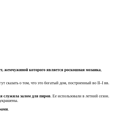
ет, жемчужиной которого является роскошная мозаика
,
 сказать о том, что это богатый дом, построенный во II–I вв.
я служила залом для пиров
. Ее использовали в летний сезон.
о украшены.
рами
.