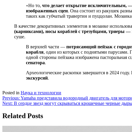
«Но то,
что делает открытие исключительным, — 
изображенных сцен
. Она состоит из ракушек разн
таких как губчатый травертин и пуццолан. Мозаика 
В качестве декоративных элементов в мозаике использов
(карниксами), носы кораблей с трезубцами, триеры — 
суше.
В верхней части —
потрясающий пейзаж с городом
корабля
, один из которых с поднятыми парусами. 
одной стороны пейзажа изображена пасторальная с
сенатора
.
Археологические раскопки завершатся в 2024 году.
экскурсий
.
Posted in
Наука и технологии
Навигация
Previous:
Yamaha представила водородный двигатель для мотор
Next:
В сердце звезд могут скрываться крошечные черные дыр
по
записям
Related Posts