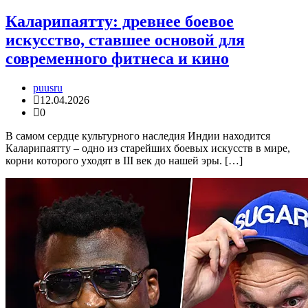
Каларипаятту: древнее боевое
искусство, ставшее основой для
современного фитнеса и кино
puusru
12.04.2026
0
В самом сердце культурного наследия Индии находится
Каларипаятту – одно из старейших боевых искусств в мире,
корни которого уходят в III век до нашей эры. […]