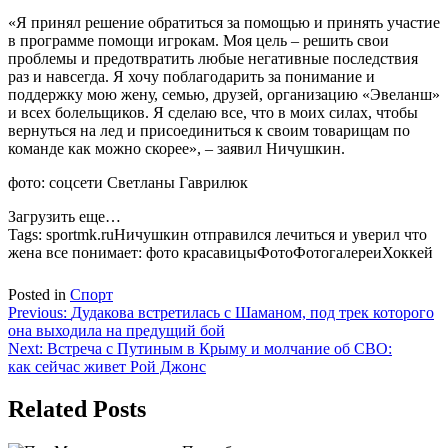
«Я принял решение обратиться за помощью и принять участие
в программе помощи игрокам. Моя цель – решить свои
проблемы и предотвратить любые негативные последствия
раз и навсегда. Я хочу поблагодарить за понимание и
поддержку мою жену, семью, друзей, организацию «Эвеланш»
и всех болельщиков. Я сделаю все, что в моих силах, чтобы
вернуться на лед и присоединиться к своим товарищам по
команде как можно скорее», – заявил Ничушкин.
фото: соцсети Светланы Гаврилюк
Загрузить еще…
Tags:
sportmk.ruНичушкин отправился лечиться и уверил что
жена все понимает: фото красавицыФотоФотогалереиХоккей
Posted in
Спорт
Навигация
Previous:
Дудакова встретилась с Шаманом, под трек которого
она выходила на предущий бой
по
Next:
Встреча с Путиным в Крыму и молчание об СВО:
записям
как сейчас живет Рой Джонс
Related Posts