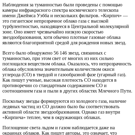
Наблюдения за туманностью были проведены с помощью
камеры инфракрасного спектра космического телескопа
имени Джеймса Уэбба и нескольких фильтров. «Кирпич» —
это гигантское непрозрачное облако газа с высокой
турбулентностью, находящееся в Центральной молекулярной
зоне. Оно имеет чрезвычайно низкую скоростью
звездообразования, хотя обычно плотные газовые облака
являются благоприятной средой для рождения новых звезд.
Всего было обнаружено 56 146 звезд, связанных с
туманностью, при этом свет от многих из них сильно
поглощался веществом облака. Оказалось, что непрозрачность
облака обусловлена значительным количеством окиси
углерода (СО) в твердой и газообразной фазе (угарный газ).
Как пишут ученые, высокая плотность СО находится в
противоречии со стандартным содержанием CO и
соотношением газа и пыли в других областях Млечного Пути.
Поскольку звезды формируются из холодного газа, наличие
ледяных частиц из СО должно было бы соответствовать
активной области звездообразования. Однако газ внутри
«Кирпича» теплее, чем в окружающих облаках.
Поглощение света льдом и газом наблюдается даже на
окраинах облаков. Как пишут авторы, это означает, что