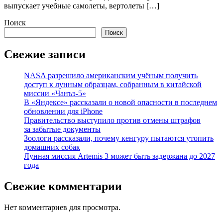
выпускает учебные самолеты, вертолеты […]
Поиск
Поиск
Свежие записи
NASA разрешило американским учёным получить
доступ к лунным образцам, собранным в китайской
миссии «Чанъэ-5»
В «Яндексе» рассказали о новой опасности в последнем
обновлении для iPhone
Правительство выступило против отмены штрафов
за забытые документы
Зоологи рассказали, почему кенгуру пытаются утопить
домашних собак
Лунная миссия Artemis 3 может быть задержана до 2027
года
Свежие комментарии
Нет комментариев для просмотра.