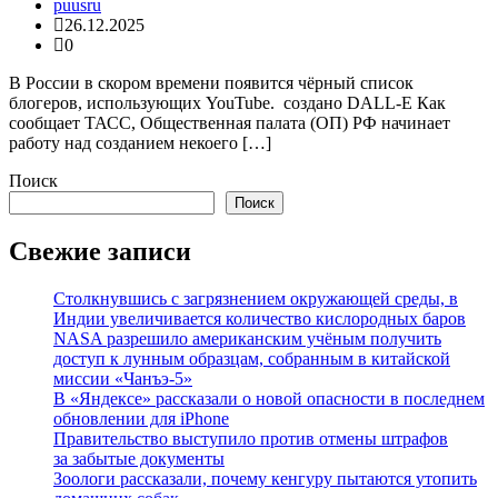
puusru
26.12.2025
0
В России в скором времени появится чёрный список
блогеров, использующих YouTube. создано DALL-E Как
сообщает ТАСС, Общественная палата (ОП) РФ начинает
работу над созданием некоего […]
Поиск
Поиск
Свежие записи
Столкнувшись с загрязнением окружающей среды, в
Индии увеличивается количество кислородных баров
NASA разрешило американским учёным получить
доступ к лунным образцам, собранным в китайской
миссии «Чанъэ-5»
В «Яндексе» рассказали о новой опасности в последнем
обновлении для iPhone
Правительство выступило против отмены штрафов
за забытые документы
Зоологи рассказали, почему кенгуру пытаются утопить