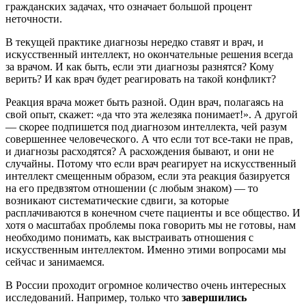
гражданских задачах, что означает большой процент
неточности.
В текущей практике диагнозы нередко ставят и врач, и
искусственный интеллект, но окончательные решения всегда
за врачом. И как быть, если эти диагнозы разнятся? Кому
верить? И как врач будет реагировать на такой конфликт?
Реакция врача может быть разной. Один врач, полагаясь на
свой опыт, скажет: «да что эта железяка понимает!». А другой
— скорее подпишется под диагнозом интеллекта, чей разум
совершеннее человеческого. А что если тот все-таки не прав,
и диагнозы расходятся? А расхождения бывают, и они не
случайны. Потому что если врач реагирует на искусственный
интеллект смещенным образом, если эта реакция базируется
на его предвзятом отношении (с любым знаком) — то
возникают систематические сдвиги, за которые
расплачиваются в конечном счете пациенты и все общество. И
хотя о масштабах проблемы пока говорить мы не готовы, нам
необходимо понимать, как выстраивать отношения с
искусственным интеллектом. Именно этими вопросами мы
сейчас и занимаемся.
В России проходит огромное количество очень интересных
исследований. Например, только что
завершились