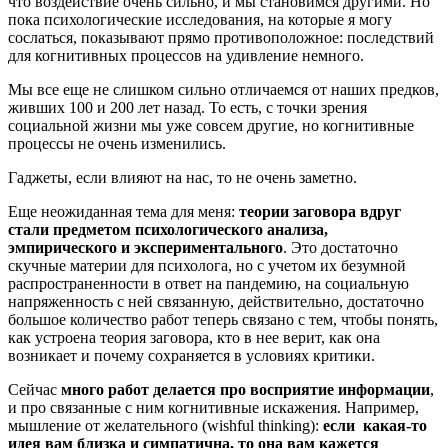
что воздействие очень сильно, и мы становимся другими. Но
пока
психологические
исследования, на которые я могу
сослаться, показывают прямо противоположное: последствий
для когнитивных процессов на удивление немного.
Мы все еще не
слишком
сильно отличаемся от наших предков,
живших 100 и 200 лет назад. То есть, с точки зрения
социальной жизни мы уже совсем другие, но когнитивные
процессы не очень изменились.
Гаджеты, если влияют на нас, то не очень заметно.
Еще неожиданн
ая тема
для меня:
теории заговора вдруг
стали предметом психологического анализа,
эмпирического и экспериментального
. Это достаточно
скучные
материи
для психолога, но с учетом их безумной
распространенности в ответ на пандемию, на социальную
напряженность с ней связанную, действительно, достаточно
большое количество работ теперь связано с тем, чтобы понять,
как устроена теория заговора, кто в нее верит, как она
возникает
и почему сохраняется в условиях критики
.
Сейчас
много работ делается про восприятие информации
,
и про связанные с ним когнитивные искажения. Например,
мышление от желательного (wishful thinking):
если какая-то
идея вам близка и симпатична, то она вам кажется