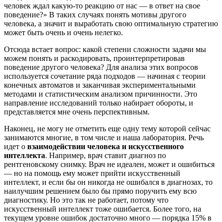
человек ждал какую-то реакцию от нас — в ответ на свое
поведение?» В таких случаях понять мотивы другого
человека, а значит и выработать свою оптимальную стратегию
может быть очень и очень нелегко.
Отсюда встает вопрос: какой степени сложности задачи мы
можем понять и раскодировать, проинтерпретировав
поведение другого человека? Для анализа этих вопросов
используется сочетание ряда подходов — начиная с теории
конечных автоматов и заканчивая экспериментальными
методами и статистическим анализом причинности. Это
направление исследований только набирает обороты, и
представляется мне очень перспективным.
Наконец, не могу не отметить еще одну тему которой сейчас
занимаются многие, в том числе и наша лаборатория. Речь
идет о
взаимодействии человека и искусственного
интеллекта
. Например, врач ставит диагноз по
рентгеновскому снимку. Врач не идеален, может и ошибиться
— но на помощь ему может прийти искусственный
интеллект, и если бы он никогда не ошибался в диагнозах, то
наилучшим решением было бы прямо поручить ему всю
диагностику. Но это так не работает, потому что
искусственный интеллект тоже ошибается. Более того, на
текущем уровне ошибок достаточно много — порядка 15% в