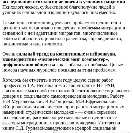
исследования психологии
человека
в условиях пандемии
.
Психологическое, субъективное благополучие людей в
условиях социальной изоляции изучалось повсеместно.
Также много внимания уделялось проблемам ценностей и
ценностных механизмов поведения, проблемам миграции и
связанн
ой
с ней адаптации мигрантов,
многочисленные
работы в области социального равенства, справедливости,
патриотизма и идентичности.
Очень
сильный тренд на когнитивные и нейронауки,
взаимодействие «человеческий мозг-компьютер»,
цифровизация общества
как глобальная проблема.
Целые
номера научных журналов посвящены этим проблемам.
Хотелось бы отметить
в этом году целую серию
работ
профессора Т.А. Нестика и его лаборатории в ИП РАН,
связанные с массовой психологией: соотношение социального
доверия и социального самоопределения молодежи. Работу
Н.В.Муращенковой, В.В.Гриценко,
М.Н
.Ефременковой
«Социально-психологическое пространство миграционных
намерений студенческой молодежи» — очень серьезное
исследование, раскрывающее смысловые и ценностные
факторы миграционных процессов молодежи. Интересна
книга С.Д.
Гуриевой,
заведующей кафедрой
социальной