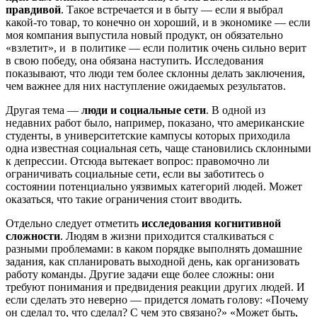
правдивой
. Такое встречается и в быту — если я выбрал
какой-то товар, то конечно он хороший, и в экономике — если
моя компания выпустила новый продукт, он обязательно
«взлетит», и в политике — если политик очень сильно верит
в свою победу, она обязана наступить. Исследования
показывают, что люди тем более склонны делать заключения,
чем важнее для них наступление ожидаемых результатов.
Другая тема —
люди и социальные сети
. В одной из
недавних работ было, например, показано, что американские
студенты, в университетские кампусы которых приходила
одна известная социальная сеть, чаще становились склонными
к депрессии. Отсюда вытекает вопрос: правомочно ли
ограничивать социальные сети, если вы заботитесь о
состоянии потенциально уязвимых категорий людей. Может
оказаться, что такие ограничения стоит вводить.
Отдельно следует отметить
исследования когнитивной
сложности
. Людям в жизни приходится сталкиваться с
разными проблемами: в каком порядке выполнять домашние
задания, как спланировать выходной день, как организовать
работу команды. Другие задачи еще более сложны: они
требуют понимания и предвидения реакции других людей. И
если сделать это неверно — придется ломать голову: «Почему
он сделал то, что сделал? С чем это связано?» «Может быть,