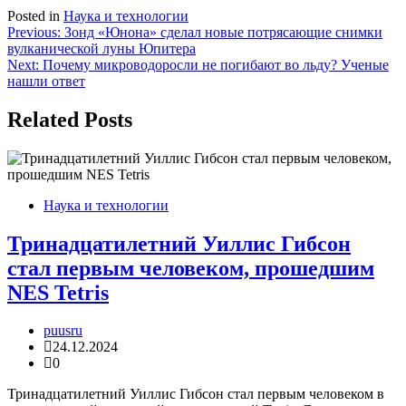
Posted in
Наука и технологии
Навигация
Previous:
Зонд «Юнона» сделал новые потрясающие снимки
вулканической луны Юпитера
по
Next:
Почему микроводоросли не погибают во льду? Ученые
записям
нашли ответ
Related Posts
Наука и технологии
Тринадцатилетний Уиллис Гибсон
стал первым человеком, прошедшим
NES Tetris
puusru
24.12.2024
0
Тринадцатилетний Уиллис Гибсон стал первым человеком в