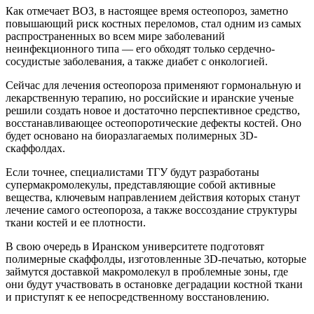
Как отмечает ВОЗ, в настоящее время остеопороз, заметно
повышающий риск костных переломов, стал одним из самых
распространенных во всем мире заболеваний
неинфекционного типа — его обходят только сердечно-
сосудистые заболевания, а также диабет с онкологией.
Сейчас для лечения остеопороза применяют гормональную и
лекарственную терапию, но российские и иранские ученые
решили создать новое и достаточно перспективное средство,
восстанавливающее остеопоротические дефекты костей. Оно
будет основано на биоразлагаемых полимерных 3D-
скаффолдах.
Если точнее, специалистами ТГУ будут разработаны
супермакромолекулы, представляющие собой активные
вещества, ключевым направлением действия которых станут
лечение самого остеопороза, а также воссоздание структуры
ткани костей и ее плотности.
В свою очередь в Иранском университете подготовят
полимерные скаффолды, изготовленные 3D-печатью, которые
займутся доставкой макромолекул в проблемные зоны, где
они будут участвовать в остановке деградации костной ткани
и приступят к ее непосредственному
восстановлению.