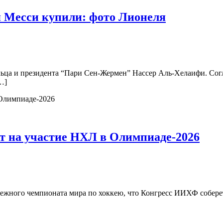
я Месси купили: фото Лионеля
ельца и президента “Пари Сен-Жермен” Нассер Аль-Хелаифи. С
…]
 на участие НХЛ в Олимпиаде-2026
жного чемпионата мира по хоккею, что Конгресс ИИХФ соберетс