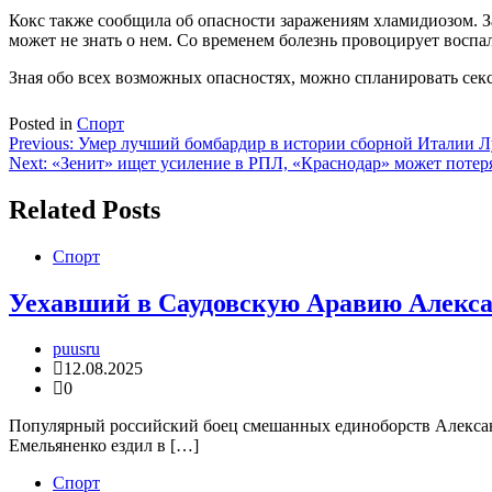
Кокс также сообщила об опасности заражениям хламидиозом. За
может не знать о нем. Со временем болезнь провоцирует воспа
Зная обо всех возможных опасностях, можно спланировать секс
Posted in
Спорт
Навигация
Previous:
Умер лучший бомбардир в истории сборной Италии Л
Next:
«Зенит» ищет усиление в РПЛ, «Краснодар» может потер
по
записям
Related Posts
Спорт
Уехавший в Саудовскую Аравию Алекса
puusru
12.08.2025
0
Популярный российский боец смешанных единоборств Александр
Емельяненко ездил в […]
Спорт