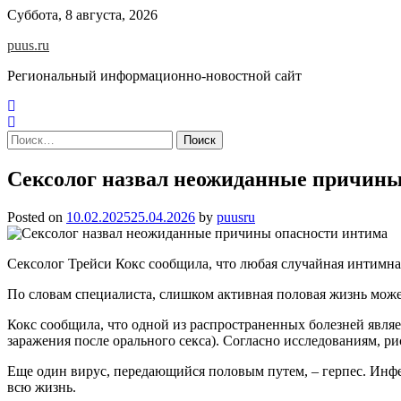
Skip
Суббота, 8 августа, 2026
to
puus.ru
content
Региональный информационно-новостной сайт
Найти:
Сексолог назвал неожиданные причины
Posted on
10.02.2025
25.04.2026
by
puusru
Сексолог Трейси Кокс сообщила, что любая случайная интимная
По словам специалиста, слишком активная половая жизнь може
Кокс сообщила, что одной из распространенных болезней являе
заражения после орального секса). Согласно исследованиям, 
Еще один вирус, передающийся половым путем, – герпес. Инфек
всю жизнь.