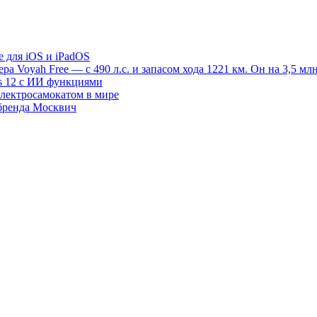
e для iOS и iPadOS
 Voyah Free — с 490 л.с. и запасом хода 1221 км. Он на 3,5 млн
s 12 с ИИ функциями
электросамокатом в мире
 бренда Москвич