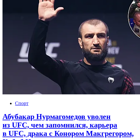
Спорт
Абубакар Нурмагомедов уволен
из UFC, чем запомнился, карьера
в UFC, драка с Конором Макгрегором,