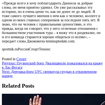
«Прежде всего я хочу поблагодарить Даниила за добрые
слова, он меня приятно удивил. Он уже рассказывал эту
историю, но я очень ценю то, как он донес ее до людей. Я
тоже самого лучшего мнения о нем как о человеке, коллеге и
одном из моих главных соперников за последние пять лет. Я
знаю, что он человек с правильными ценностями, и это
правда, когда он говорит, что у него отличные отношения с
большинством участников тура – я вижу это в раздевалке, он
и его команда стараются хорошо общаться со всеми», –
передает слова Джоковича tennisuptodate.com.
sportmk.ruРоссияСпортТеннис
Posted in
Спорт
Навигация
Previous:
Грузинский боец Двалишвили пожаловался на кражу
в Лас-Вегасе
по
Next:
Девушка-боец UFC сверкнула грудью в откровенном
записям
наряде
Related Posts