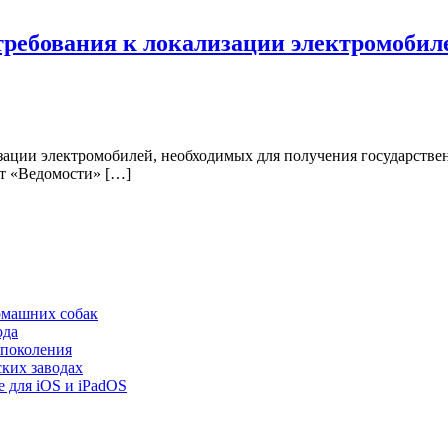
 требования к локализации электромобил
зации электромобилей, необходимых для получения государстве
т «Ведомости» […]
омашних собак
ода
 поколения
ских заводах
e для iOS и iPadOS