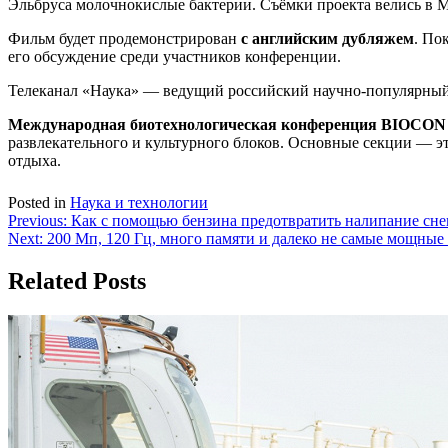
Эльбруса молочнокислые бактерии. Съёмки проекта велись в 
Фильм будет продемонстрирован
с английским дубляжем
. По
его обсуждение среди участников конференции.
Телеканал «Наука» — ведущий российский научно-популярный
Международная биотехнологическая конференция BIOCON 20
развлекательного и культурного блоков. Основные секции — э
отдыха.
Posted in
Наука и технологии
Навигация
Previous:
Как с помощью бензина предотвратить налипание снег
Next:
200 Мп, 120 Гц, много памяти и далеко не самые мощные
по
записям
Related Posts