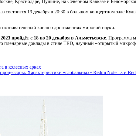
Москве, Краснодаре, Пущине, на Северном Кавказе и Беломорск
каз состоится 19 декабря в 20:30 в большом концертном зале Ку
 познавательный канал о достижениях мировой науки.
23 пройдёт с 18 по 20 декабря в Альметьевске
. Программа м
то пленарные доклады в стиле TED, научный «открытый микрофо
а в колесных арках
 процессоры. Характеристики «глобальных» Redmi Note 13 и Redm