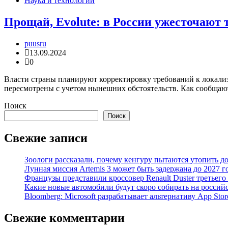
Наука и технологии
Прощай, Evolute: в России ужесточают
puusru
13.09.2024
0
Власти страны планируют корректировку требований к локали
пересмотрены с учетом нынешних обстоятельств. Как сообщаю
Поиск
Поиск
Свежие записи
Зоологи рассказали, почему кенгуру пытаются утопить д
Лунная миссия Artemis 3 может быть задержана до 2027 г
Французы представили кроссовер Renault Duster третьего
Какие новые автомобили будут скоро собирать на россий
Bloomberg: Microsoft разрабатывает альтернативу App Stor
Свежие комментарии