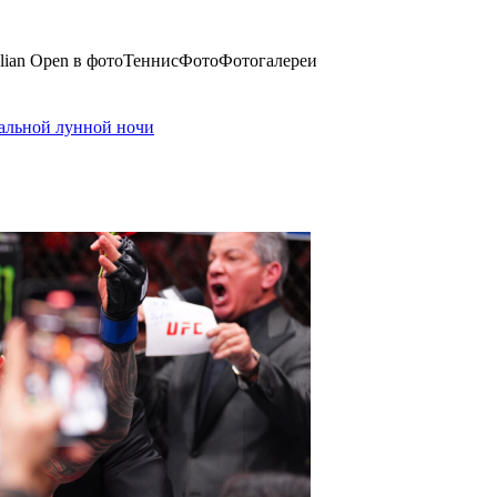
alian Open в фотоТеннисФотоФотогалереи
мальной лунной ночи