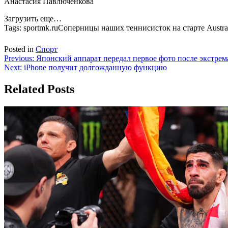
Анастасия Павлюченкова
Загрузить еще…
Tags:
sportmk.ruСоперницы наших теннисисток на старте Austr
Posted in
Спорт
Навигация
Previous:
Японский аппарат передал первое фото после экстре
Next:
iPhone получит долгожданную функцию
по
записям
Related Posts