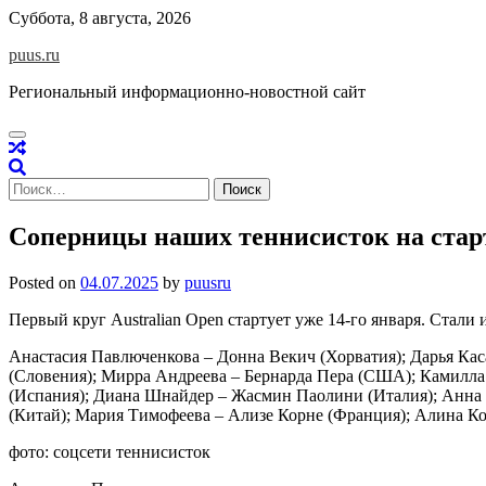
Skip
Суббота, 8 августа, 2026
to
puus.ru
content
Региональный информационно-новостной сайт
Найти:
Соперницы наших теннисисток на старт
Posted on
04.07.2025
by
puusru
Первый круг Australian Open стартует уже 14-го января. Стал
Анастасия Павлюченкова – Донна Векич (Хорватия); Дарья Ка
(Словения); Мирра Андреева – Бернарда Пера (США); Камилла
(Испания); Диана Шнайдер – Жасмин Паолини (Италия); Анн
(Китай); Мария Тимофеева – Ализе Корне (Франция); Алина Ко
фото: соцсети теннисисток