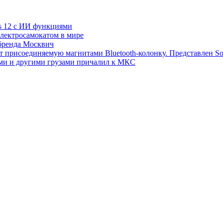
s 12 с ИИ функциями
электросамокатом в мире
 бренда Москвич
т присоединяемую магнитами Bluetooth-колонку. Представлен S
ми и другими грузами причалил к МКС