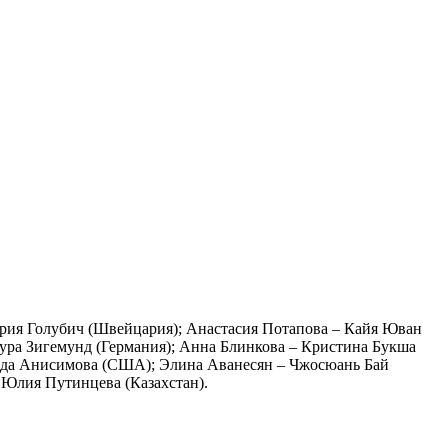
ория Голубич (Швейцария); Анастасия Потапова – Кайя Юван
ура Зигемунд (Германия); Анна Блинкова – Кристина Букша
нда Анисимова (США); Элина Аванесян – Чжосюань Бай
 Юлия Путинцева (Казахстан).