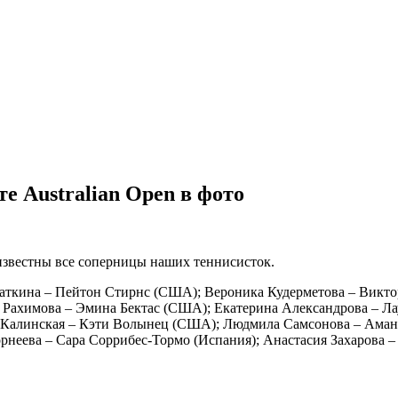
е Australian Open в фото
и известны все соперницы наших теннисисток.
саткина – Пейтон Стирнс (США); Вероника Кудерметова – Викт
 Рахимова – Эмина Бектас (США); Екатерина Александрова – Ла
а Калинская – Кэти Волынец (США); Людмила Самсонова – Ама
рнеева – Сара Соррибес-Тормо (Испания); Анастасия Захарова –