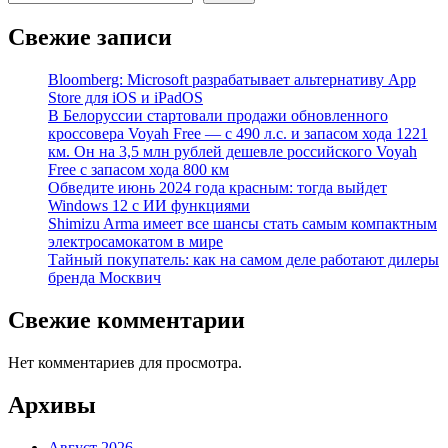
Свежие записи
Bloomberg: Microsoft разрабатывает альтернативу App
Store для iOS и iPadOS
В Белоруссии стартовали продажи обновленного
кроссовера Voyah Free — с 490 л.с. и запасом хода 1221
км. Он на 3,5 млн рублей дешевле российского Voyah
Free с запасом хода 800 км
Обведите июнь 2024 года красным: тогда выйдет
Windows 12 с ИИ функциями
Shimizu Arma имеет все шансы стать самым компактным
электросамокатом в мире
Тайный покупатель: как на самом деле работают дилеры
бренда Москвич
Свежие комментарии
Нет комментариев для просмотра.
Архивы
Август 2026