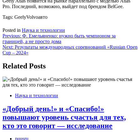
Geely Atlas появится на рынке параллельно с моделью Atlas
Pro. Последний, возможно, выйдет под брендом BelGee.
Tags:
GeelyVolvoавто
Posted in
Наука и технологии
Навигация
Previous:
Ф. Емельяненко: нужно быть чемпионом за
границей, а не просто дома
по
Next:
Результаты международных соревнований «Russian Open
записям
Cup – 2024»
Related Posts
Наука и технологии
«Добрый день!» и «Спасибо!»
повышают уровень счастья для тех,
кто это говорит — исследование
puusru