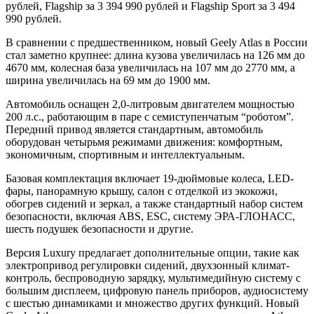
рублей, Flagship за 3 394 990 рублей и Flagship Sport за 3 494
990 рублей.
В сравнении с предшественником, новый Geely Atlas в России
стал заметно крупнее: длина кузова увеличилась на 126 мм до
4670 мм, колесная база увеличилась на 107 мм до 2770 мм, а
ширина увеличилась на 69 мм до 1900 мм.
Автомобиль оснащен 2,0-литровым двигателем мощностью
200 л.с., работающим в паре с семиступенчатым “роботом”.
Передний привод является стандартным, автомобиль
оборудован четырьмя режимами движения: комфортным,
экономичным, спортивным и интеллектуальным.
Базовая комплектация включает 19-дюймовые колеса, LED-
фары, панорамную крышу, салон с отделкой из экокожи,
обогрев сидений и зеркал, а также стандартный набор систем
безопасности, включая ABS, ESC, систему ЭРА-ГЛОНАСС,
шесть подушек безопасности и другие.
Версия Luxury предлагает дополнительные опции, такие как
электропривод регулировки сидений, двухзонный климат-
контроль, беспроводную зарядку, мультимедийную систему с
большим дисплеем, цифровую панель приборов, аудиосистему
с шестью динамиками и множество других функций. Новый