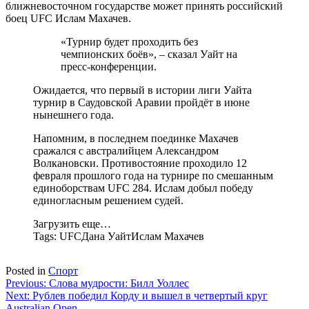
ближневосточном государстве может принять российский
боец UFC Ислам Махачев.
«Турнир будет проходить без
чемпионских боёв», – сказал Уайт на
пресс-конференции.
Ожидается, что первый в истории лиги Уайта
турнир в Саудовской Аравии пройдёт в июне
нынешнего года.
Напомним, в последнем поединке Махачев
сражался с австралийцем Александром
Волкановски. Противостояние проходило 12
февраля прошлого года на турнире по смешанным
единоборствам UFC 284. Ислам добыл победу
единогласным решением судей.
Загрузить еще…
Tags:
UFCДана УайтИслам Махачев
Posted in
Спорт
Навигация
Previous:
Слова мудрости: Билл Уоллес
Next:
Рублев победил Корду и вышел в четвертый круг
по
Australian Open