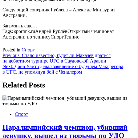
Следующий соперник Рублева – Алекс де Минаур из
Австралии.
Загрузить еще…
Tags:
sportmk.ruАндрей РублёвОткрытый чемпионат
Австралии по теннисуСпортТеннис
Posted in
Спорт
Навигация
Previous:
Стало известно, будет ли Махачев драться
на дебютном турнире UFC в Саудовской Аравии
по
Next:
Дана Уайт сделал заявление о будущем Макгрегора
записям
в UFC, не упомянув бой с Чендлером
Related Posts
Спорт
Паралимпийский чемпион, убивший
девушку, вышел из тюрьмы по УДО