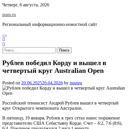
Skip
Четверг, 6 августа, 2026
to
puus.ru
content
Региональный информационно-новостной сайт
Найти:
Рублев победил Корду и вышел в
четвертый круг Australian Open
Posted on
20.06.2025
26.04.2026
by
puusru
Российский теннисист Андрей Рублев вышел в четвертый
круг Открытого чемпионата Австралии.
В пятницу, 19 января, Рублев в трех сетах нанес поражение
представителю США Себастьяну Корде. Счет – 6:2, 7:6 (8:6),
6:4. Поединок продолжался 2 часа 1 минуту.