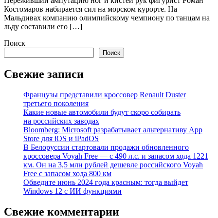
Переживший ампутацию ног и кистей рук фигурист Роман
Костомаров набирается сил на морском курорте. На
Мальдивах компанию олимпийскому чемпиону по танцам на
льду составили его […]
Поиск
Поиск
Свежие записи
Французы представили кроссовер Renault Duster
третьего поколения
Какие новые автомобили будут скоро собирать
на российских заводах
Bloomberg: Microsoft разрабатывает альтернативу App
Store для iOS и iPadOS
В Белоруссии стартовали продажи обновленного
кроссовера Voyah Free — с 490 л.с. и запасом хода 1221
км. Он на 3,5 млн рублей дешевле российского Voyah
Free с запасом хода 800 км
Обведите июнь 2024 года красным: тогда выйдет
Windows 12 с ИИ функциями
Свежие комментарии