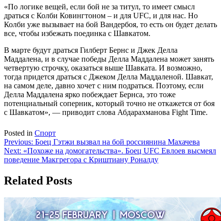
«По логике вещей, если бой не за титул, то имеет смысл
драться с Колби Ковингтоном – и для UFC, и для нас. Но
Колби уже вызывает на бой Вандербоя, то есть он будет делать
все, чтобы избежать поединка с Шавкатом.
В марте будут драться Гилберт Бернс и Джек Делла
Маддалена, и в случае победы Делла Маддалена может занять
четвертую строчку, оказаться выше Шавката. И возможно,
тогда придется драться с Джеком Делла Маддаленой. Шавкат,
на самом деле, давно хочет с ним подраться. Поэтому, если
Делла Маддалена ярко побеждает Бернса, это тоже
потенциальный соперник, который точно не откажется от боя
с Шавкатом», — приводит слова Абдарахманова Fight Time.
Posted in
Спорт
Навигация
Previous:
Боец Гэтжи вызвал на бой россиянина Махачева
Next:
«Похоже на домогательства». Боец UFC Евлоев высмеял
по
поведение Макгрегора с Криштиану Роналду
записям
Related Posts