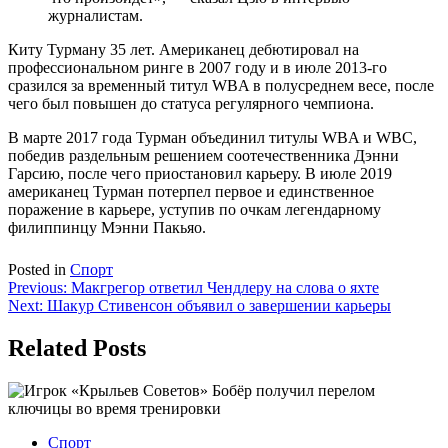
журналистам.
Киту Турману 35 лет. Американец дебютировал на
профессиональном ринге в 2007 году и в июле 2013-го
сразился за временный титул WBA в полусреднем весе, после
чего был повышен до статуса регулярного чемпиона.
В марте 2017 года Турман объединил титулы WBA и WBC,
победив раздельным решением соотечественника Дэнни
Гарсию, после чего приостановил карьеру. В июле 2019
американец Турман потерпел первое и единственное
поражение в карьере, уступив по очкам легендарному
филиппинцу Мэнни Пакьяо.
Posted in
Спорт
Навигация
Previous:
Макгрегор ответил Чендлеру на слова о яхте
Next:
Шакур Стивенсон объявил о завершении карьеры
по
записям
Related Posts
Спорт