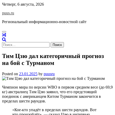
Skip
Четверг, 6 августа, 2026
to
puus.ru
content
Региональный информационно-новостной сайт
Найти:
Тим Цзю дал категоричный прогноз
на бой с Турманом
Posted on
23.01.2025
by
puusru
Чемпион мира по версии WBO в первом среднем весе (до 69,9
кг) австралиец Тим Цзю заявил, что его предстоящий
поединок с американцем Китом Турманом закончится в
пределах шести раундов.
«Кое-кто упадёт в пределах шести раундов. Вот
что произойдёт», — сказал Цзю в интервью