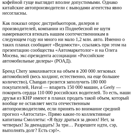
кофейной гуще выглядит вполне допустимыми. Однако
китайские автопроизводители с выводами агентства явно
несогласны.
Как показал опрос дистрибьюторов, дилеров и
производителей, компании из Поднебесной не шутя
намереваются втюхать нашим соотечественникам в
следующем году ни много ни мало 1,2 млн. авто. Именно о
таких планах сообщают «Ведомости», ссылаясь при этом на
презентацию сообщества «Автомаркетолог» и на Олега
Мосева, экс-президента ассоциации «Российские
автомобильные дилеры» (РОАД).
Бренд Chery замахивается на объем в 200 000 легковых
автомобилей (весь холдинг, естественно, на еще большее
количество), Changan грозится заполучить 180 000
покупателей, Haval — впарить 150 000 машин, а Geely —
покорить сердца 110 000 российских водителей. То есть, наши
друзья из КНР имеют в планах продать такой объем, который
вообще не оставляет места отечественным
автопроизводителям, если принять во внимание средний
прогноз «Автостата». Прямо какие-то коллективные
капитаны Смоллеты: «Я буду драться за двоих! Нет, за
четверых! За двенадцать! За три… Разрешите идти, сэр,
выполнять долг? Есть сэр!».