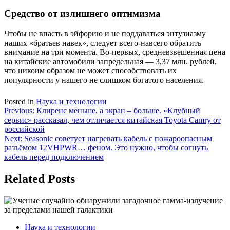
Средство от излишнего оптимизма
Чтобы не впасть в эйфорию и не поддаваться энтузиазму
наших «братьев навек», следует всего-навсего обратить
внимание на три момента. Во-первых, средневзвешенная цена
на китайские автомобили запредельная — 3,37 млн. рублей,
что никоим образом не может способствовать их
популярности у нашего не слишком богатого населения.
Posted in
Наука и технологии
Навигация
Previous:
Клиренс меньше, а экран – больше. «Клубный
сервис» рассказал, чем отличается китайская Toyota Camry от
по
российской
записям
Next:
Seasonic советует нагревать кабель с пожароопасным
разъёмом 12VHPWR… феном. Это нужно, чтобы согнуть
кабель перед подключением
Related Posts
Наука и технологии