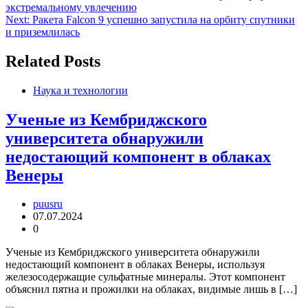
экстремальному увлечению
по
Next:
Ракета Falcon 9 успешно запустила на орбиту спутники
записям
и приземлилась
Related Posts
Наука и технологии
Ученые из Кембриджского
университета обнаружили
недостающий компонент в облаках
Венеры
puusru
07.07.2024
0
Ученые из Кембриджского университета обнаружили
недостающий компонент в облаках Венеры, используя
железосодержащие сульфатные минералы. Этот компонент
объяснил пятна и прожилки на облаках, видимые лишь в […]