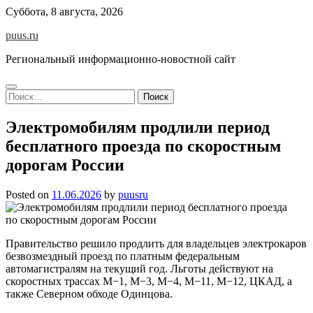
Skip
Суббота, 8 августа, 2026
to
puus.ru
content
Региональный информационно-новостной сайт
Найти:
Электромобилям продлили период
бесплатного проезда по скоростным
дорогам России
Posted on
11.06.2026
by
puusru
Правительство решило продлить для владельцев электрокаров
безвозмездный проезд по платным федеральным
автомагистралям на текущий год. Льготы действуют на
скоростных трассах М−1, М−3, М−4, М−11, М−12, ЦКАД, а
также Северном обходе Одинцова.