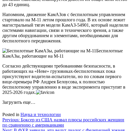
до 43 единиц.
Напомним, движение КамАЗов с беспилотным управлением
стартовало на М-11 летом прошлого года. В их основе лежит
магистральный тягач модели КамАЗ-54901, который наделили
системами навигации, связи и технического зрения, а также
другим оборудованием и элементами, необходимыми для
беспилотного передвижения.
Беспилотные
КамАЗы, работающие на М-11
Согласно действующими требованиями безопасности, в
работающих на «Неве» грузовиках-беспилотниках пока
присутствуют водители-испытатели, но по словам первого
вице-премьера РФ Андрея Белоусова, к полностью
беспилотному управлению в виде эксперимента приступят в
2025-2026
годах.
Загрузить еще…
Posted in
Наука и технологии
Навигация
Previous:
Боксер из США назвал плюсы российских женщин
по сравнению с американками
по
Next:
В ФХР заявили, что ведут диалог с Федерацией хоккея