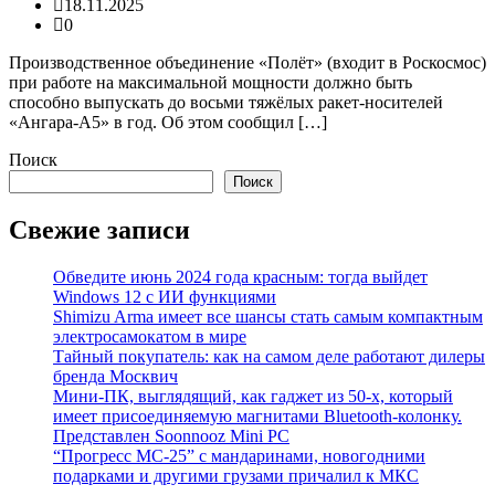
18.11.2025
0
Производственное объединение «Полёт» (входит в Роскосмос)
при работе на максимальной мощности должно быть
способно выпускать до восьми тяжёлых ракет-носителей
«Ангара-А5» в год. Об этом сообщил […]
Поиск
Поиск
Свежие записи
Обведите июнь 2024 года красным: тогда выйдет
Windows 12 с ИИ функциями
Shimizu Arma имеет все шансы стать самым компактным
электросамокатом в мире
Тайный покупатель: как на самом деле работают дилеры
бренда Москвич
Мини-ПК, выглядящий, как гаджет из 50-х, который
имеет присоединяемую магнитами Bluetooth-колонку.
Представлен Soonnooz Mini PC
“Прогресс МС-25” с мандаринами, новогодними
подарками и другими грузами причалил к МКС