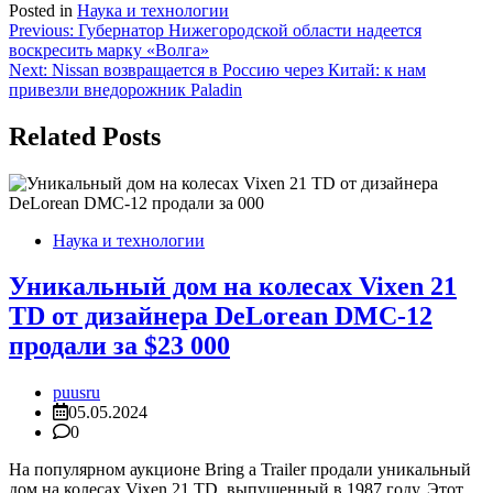
Posted in
Наука и технологии
Навигация
Previous:
Губернатор Нижегородской области надеется
воскресить марку «Волга»
по
Next:
Nissan возвращается в Россию через Китай: к нам
записям
привезли внедорожник Paladin
Related Posts
Наука и технологии
Уникальный дом на колесах Vixen 21
TD от дизайнера DeLorean DMC-12
продали за $23 000
puusru
05.05.2024
0
На популярном аукционе Bring a Trailer продали уникальный
дом на колесах Vixen 21 TD, выпущенный в 1987 году. Этот