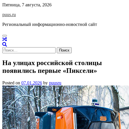
Skip
Пятница, 7 августа, 2026
to
puus.ru
content
Региональный информационно-новостной сайт
Найти:
На улицах российской столицы
появились первые «Пиксели»
Posted on
07.01.2026
by
puusru