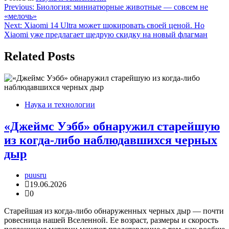
Навигация
Previous:
Биология: миниатюрные животные — совсем не
«мелочь»
по
Next:
Xiaomi 14 Ultra может шокировать своей ценой. Но
записям
Xiaomi уже предлагает щедрую скидку на новый флагман
Related Posts
Наука и технологии
«Джеймс Уэбб» обнаружил старейшую
из когда-либо наблюдавшихся черных
дыр
puusru
19.06.2026
0
Старейшая из когда-либо обнаруженных черных дыр — почти
ровесница нашей Вселенной. Ее возраст, размеры и скорость