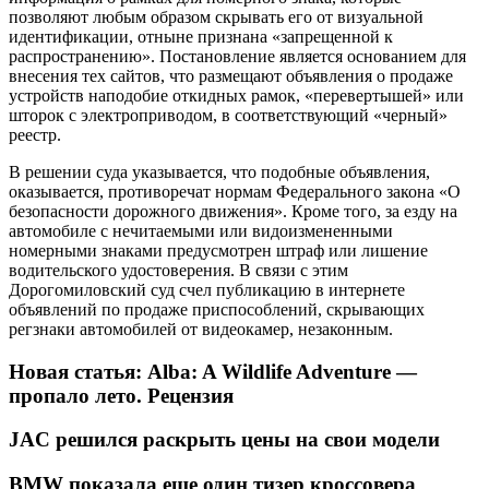
позволяют любым образом скрывать его от визуальной
идентификации, отныне признана «запрещенной к
распространению». Постановление является основанием для
внесения тех сайтов, что размещают объявления о продаже
устройств наподобие откидных рамок, «перевертышей» или
шторок с электроприводом, в соответствующий «черный»
реестр.
В решении суда указывается, что подобные объявления,
оказывается, противоречат нормам Федерального закона «О
безопасности дорожного движения». Кроме того, за езду на
автомобиле с нечитаемыми или видоизмененными
номерными знаками предусмотрен штраф или лишение
водительского удостоверения. В связи с этим
Дорогомиловский суд счел публикацию в интернете
объявлений по продаже приспособлений, скрывающих
регзнаки автомобилей от видеокамер, незаконным.
Новая статья: Alba: A Wildlife Adventure —
пропало лето. Рецензия
JAC решился раскрыть цены на свои модели
BMW показала еще один тизер кроссовера