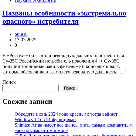
Наука и технологии
Названы особенности «экстремально
опасного» истребителя
puusru
13.07.2025
0
В «Ростехе» объяснили рекордную дальность истребителя
Су-35С Российский истребитель поколения 4++ Су-35С
получил топливные баки в фюзеляже и консолях крыла,
которые обеспечивают самолету рекордную дальность. […]
Поиск
Поиск
Свежие записи
Обведите июнь 2024 года красным: тогда выйдет
Windows 12 с ИИ функциями
Shimizu Arma имеет все шансы стать самым компактным
электросамокатом в мире
Тайный покупатель: как на самом деле работают дилеры