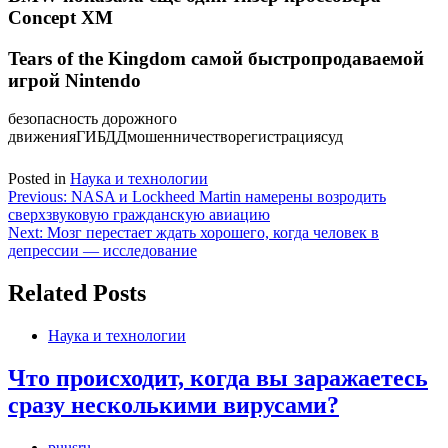
Concept XM
Tears of the Kingdom самой быстропродаваемой
игрой Nintendo
безопасность дорожного
движенияГИБДДмошенничестворегистрациясуд
Posted in
Наука и технологии
Навигация
Previous:
NASA и Lockheed Martin намерены возродить
сверхзвуковую гражданскую авиацию
по
Next:
Мозг перестает ждать хорошего, когда человек в
записям
депрессии — исследование
Related Posts
Наука и технологии
Что происходит, когда вы заражаетесь
сразу несколькими вирусами?
puusru