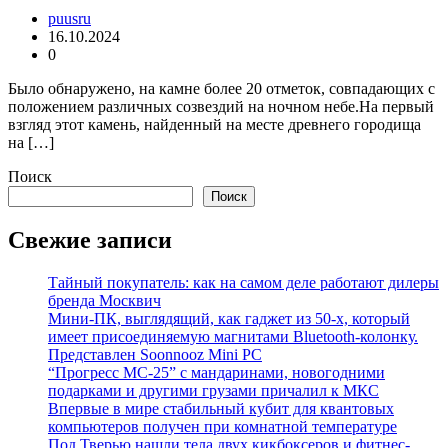
puusru
16.10.2024
0
Было обнаружено, на камне более 20 отметок, совпадающих с
положением различных созвездий на ночном небе.На первый
взгляд этот камень, найденный на месте древнего городища
на […]
Поиск
Поиск
Свежие записи
Тайный покупатель: как на самом деле работают дилеры
бренда Москвич
Мини-ПК, выглядящий, как гаджет из 50-х, который
имеет присоединяемую магнитами Bluetooth-колонку.
Представлен Soonnooz Mini PC
“Прогресс МС-25” с мандаринами, новогодними
подарками и другими грузами причалил к МКС
Впервые в мире стабильный кубит для квантовых
компьютеров получен при комнатной температуре
Под Тверью нашли тела двух кикбоксеров и фитнес-