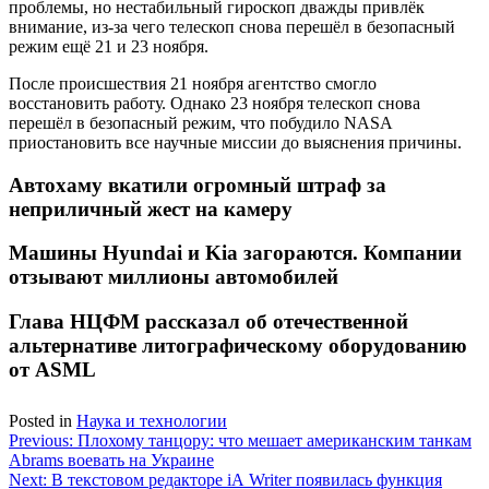
проблемы, но нестабильный гироскоп дважды привлёк
внимание, из-за чего телескоп снова перешёл в безопасный
режим ещё 21 и 23 ноября.
После происшествия 21 ноября агентство смогло
восстановить работу. Однако 23 ноября телескоп снова
перешёл в безопасный режим, что побудило NASA
приостановить все научные миссии до выяснения причины.
Автохаму вкатили огромный штраф за
неприличный жест на камеру
Машины Hyundai и Kia загораются. Компании
отзывают миллионы автомобилей
Глава НЦФМ рассказал об отечественной
альтернативе литографическому оборудованию
от ASML
Posted in
Наука и технологии
Навигация
Previous:
Плохому танцору: что мешает американским танкам
Abrams воевать на Украине
по
Next:
В текстовом редакторе iA Writer появилась функция