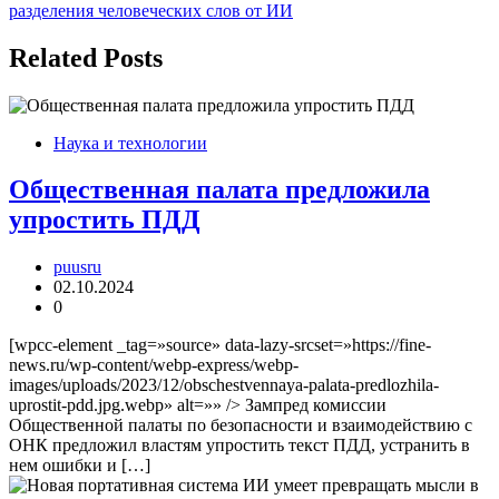
записям
разделения человеческих слов от ИИ
Related Posts
Наука и технологии
Общественная палата предложила
упростить ПДД
puusru
02.10.2024
0
[wpcc-element _tag=»source» data-lazy-srcset=»https://fine-
news.ru/wp-content/webp-express/webp-
images/uploads/2023/12/obschestvennaya-palata-predlozhila-
uprostit-pdd.jpg.webp» alt=»» /> Зампред комиссии
Общественной палаты по безопасности и взаимодействию с
ОНК предложил властям упростить текст ПДД, устранить в
нем ошибки и […]