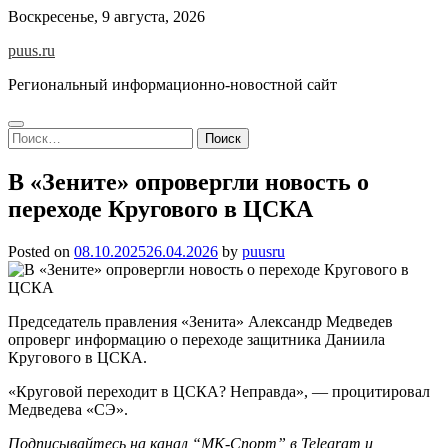
Skip
Воскресенье, 9 августа, 2026
to
puus.ru
content
Региональный информационно-новостной сайт
Найти:
В «Зените» опровергли новость о
переходе Кругового в ЦСКА
Posted on
08.10.2025
26.04.2026
by
puusru
Председатель правления «Зенита» Александр Медведев
опроверг информацию о переходе защитника Даниила
Кругового в ЦСКА.
«Круговой переходит в ЦСКА? Неправда», — процитировал
Медведева «СЭ».
Подписывайтесь на канал “МК-Спорт” в Telegram и