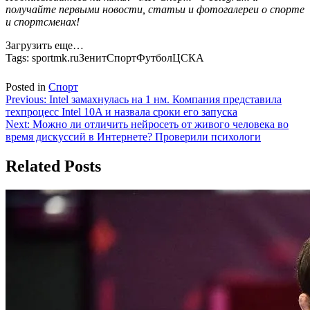
получайте первыми новости, статьи и фотогалереи о спорте
и спортсменах!
Загрузить еще…
Tags:
sportmk.ruЗенитСпортФутболЦСКА
Posted in
Спорт
Навигация
Previous:
Intel замахнулась на 1 нм. Компания представила
техпроцесс Intel 10A и назвала сроки его запуска
по
Next:
Можно ли отличить нейросеть от живого человека во
записям
время дискуссий в Интернете? Проверили психологи
Related Posts